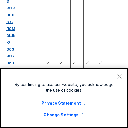
е
выз
ово
в с
пом
ощь
ю
раз
ных
лин
✓
✓
✓
✓
✓
ий
(исп
оль
By continuing to use our website, you acknowledge
зов
the use of cookies.
ани
Privacy Statement
е
нес
Change Settings
кол
ьки