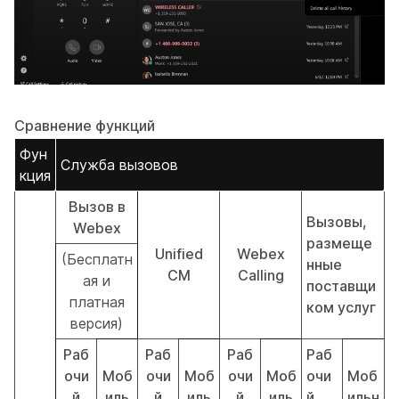
Сравнение функций
Фун
Служба вызовов
кция
Вызов в
Вызовы,
Webex
размеще
Unified
Webex
(Бесплатн
нные
CM
Calling
ая и
поставщи
платная
ком услуг
версия)
Раб
Раб
Раб
Раб
очи
Моб
очи
Моб
очи
Моб
очи
Моб
й
иль
й
иль
й
иль
й
ильн