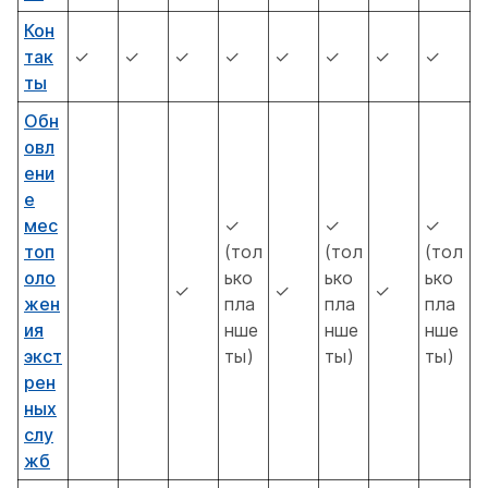
Кон
так
✓
✓
✓
✓
✓
✓
✓
✓
ты
Обн
овл
ени
е
мес
✓
✓
✓
топ
(тол
(тол
(тол
оло
ько
ько
ько
✓
✓
✓
жен
пла
пла
пла
ия
нше
нше
нше
экст
ты)
ты)
ты)
рен
ных
слу
жб