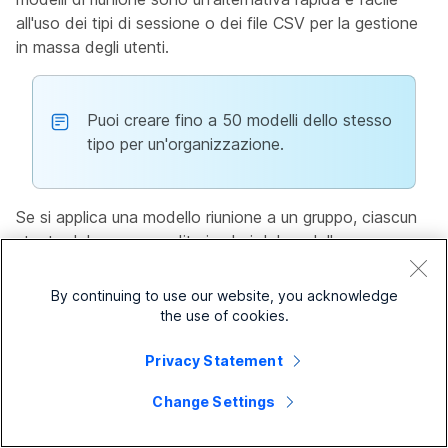
all'uso dei tipi di sessione o dei file CSV per la gestione
in massa degli utenti.
Puoi creare fino a 50 modelli dello stesso
tipo per un'organizzazione.
Se si applica una modello riunione a un gruppo, ciascun
utente del gruppo eredita i valori del modello.
I modelli di impostazioni della riunione dispongono delle
By continuing to use our website, you acknowledge
seguenti proprietà speciali, oltre ai comuni
the use of cookies.
comportamenti del modello delle impostazioni:
Privacy Statement
I modelli di riunione si applicano agli utenti di siti
gestiti da Control Hub e gestiti da
Change Settings
Amministrazione sito. I modelli di impostazioni
richiedono che gli account utente siano collegati