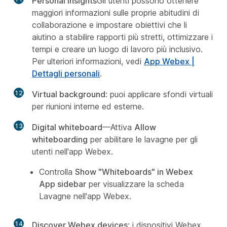
Personal insights
Gli utenti possono ottenere
maggiori informazioni sulle proprie abitudini di
collaborazione e impostare obiettivi che li
aiutino a stabilire rapporti più stretti, ottimizzare i
tempi e creare un luogo di lavoro più inclusivo.
Per ulteriori informazioni, vedi
App Webex |
Dettagli personali
.
12
Virtual background
: puoi applicare sfondi virtuali
per riunioni interne ed esterne.
13
Digital whiteboard
—Attiva
Allow
whiteboarding
per abilitare le lavagne per gli
utenti nell'app Webex.
Controlla
Show "Whiteboards" in Webex
App sidebar
per visualizzare la scheda
Lavagne nell'app Webex.
14
Discover Webex devices
: i dispositivi Webex