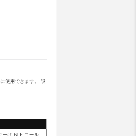
めに使用できます。 設
ーは BLF コール