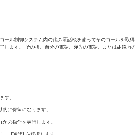
、コール制御システム内の他の電話機を使ってそのコールを取
終了します。 その後、自分の電話、宛先の電話、または組織内
。
ます
。
動的に保留になります。
れかの操作を実行します。
力し、
[通話] を選択します
。