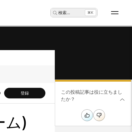
検索
...
⌘K
この投稿記事は役に立ちまし
登録
たか？
ーム)