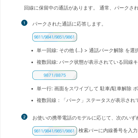
回線に保留中の通話があります。 通常、パークさ
1
パークされた通話に応答します。
単一回線
:
その他 (…)
>
通話パーク解除
を選
複数回線
: パーク状態が表示されている回線
単一行
: 画面をスワイプして
駐車/駐車解除
ボ
複数回線
：「パーク」ステータスが表示され
2
お使いの携帯電話のモデルに応じて、次のいず
検索バーに内線番号を入