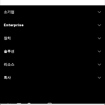
소기업
가격
Enterprise
Webex 앱
Webex Suite
장치
Meetings
Calling
헤드셋
Calling
솔루션
Meetings
카메라
메시징
교육
메시징
리소스
Desk 시리즈
화면 공유
의료 서비스
Slido
다운로드
Room 시리즈
회사
정부
Webinars
테스트 미팅 참여하기
Board 시리즈
Cisco
재무
이벤트
온라인 학습
전화 시리즈
지원 연락처
스포츠 및 엔터테인먼트
Contact Center
통합
보조 프로그램
영업팀에 문의