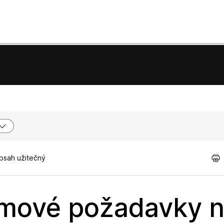
obsah užitečný
émové požadavky 