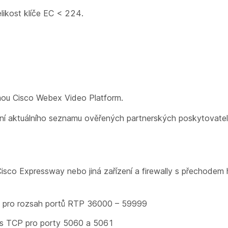
likost klíče EC < 224.
ou Cisco Webex Video Platform.
ání aktuálního seznamu ověřených partnerských poskytovatel
Cisco Expressway nebo jiná zařízení a firewally s přechodem
P pro rozsah portů RTP 36000 – 59999
řes TCP pro porty 5060 a 5061