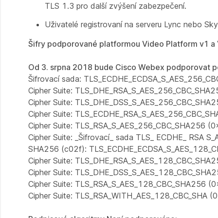
TLS 1.3 pro další zvýšení zabezpečení.
Uživatelé registrovaní na serveru Lync nebo Sky
Šifry podporované platformou Video Platform v1 a 
Od 3. srpna 2018 bude Cisco Webex podporovat pou
Šifrovací sada: TLS_ECDHE_ECDSA_S_AES_256_C
Cipher Suite: TLS_DHE_RSA_S_AES_256_CBC_SHA2
Cipher Suite: TLS_DHE_DSS_S_AES_256_CBC_SHA2
Cipher Suite: TLS_ECDHE_RSA_S_AES_256_CBC_SH
Cipher Suite: TLS_RSA_S_AES_256_CBC_SHA256 (0
Cipher Suite: _Šifrovací_ sada TLS_ ECDHE_ RSA
SHA256 (c02f): TLS_ECDHE_ECDSA_S_AES_128_C
Cipher Suite: TLS_DHE_RSA_S_AES_128_CBC_SHA2
Cipher Suite: TLS_DHE_DSS_S_AES_128_CBC_SHA2
Cipher Suite: TLS_RSA_S_AES_128_CBC_SHA256 (0
Cipher Suite: TLS_RSA_WITH_AES_128_CBC_SHA (