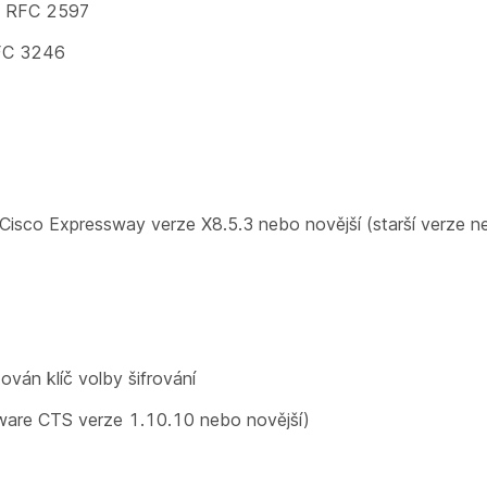
e RFC 2597
RFC 3246
isco Expressway verze X8.5.3 nebo novější (starší verze n
ván klíč volby šifrování
ware CTS verze 1.10.10 nebo novější)