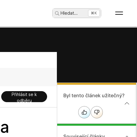
Hledat
...
⌘K
Přihlásit se k
Byl tento článek užitečný?
odběru
na
Související články