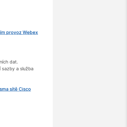
lím provoz Webex
ních dat.
í sazby a služba
sma sítě Cisco