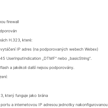
ou firewall
odporován
ách H.323, které:
 vytáčení IP adres (na podporovaných webech Webex)
5 UserInputIndication „DTMF“ nebo „basicString“.
flash a jakékoli další nejsou podporovány.
zení:
, který funguje jako brána
ortu a internetovou IP adresou jednotky nakonfigurovanou 