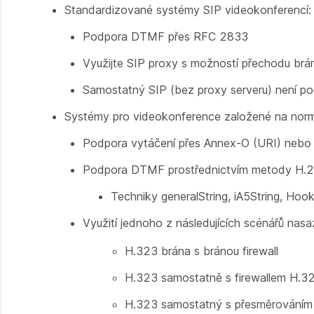
Standardizované systémy SIP videokonferencí:
Podpora DTMF přes RFC 2833
Využijte SIP proxy s možností přechodu brán
Samostatný SIP (bez proxy serveru) není p
Systémy pro videokonference založené na norm
Podpora vytáčení přes Annex-O (URI) nebo
Podpora DTMF prostřednictvím metody H.24
Techniky generalString, iA5String, Hook
Využití jednoho z následujících scénářů nasa
H.323 brána s bránou firewall
H.323 samostatně s firewallem H.323
H.323 samostatný s přesměrováním p