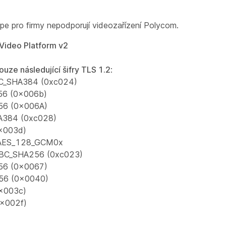
pe pro firmy nepodporují videozařízení Polycom.
Video Platform v2
ze následující šifry TLS 1.2
:
BC_SHA384 (0xc024)
56 (0x006b)
56 (0x006A)
A384 (0xc028)
x003d)
 S_AES_128_GCM0x
BC_SHA256 (0xc023)
56 (0x0067)
56 (0x0040)
x003c)
0x002f)