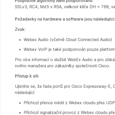
Podpisové algoritmy Není podporováno:
SSLv3, RC4, Md5 s RSA, velikost klíče DH < 768, ve
Požadavky na hardware a software jsou následující
:
Zvuk
:
Webex Audio (včetně Cloud Connected Audio)
Webex VoIP je také podporován pouze platform
Pro více informací o službě WebEx Audio a pro získ
svého manažera pro zákazníky společnosti Cisco.
Přístup k síti
Ujistěte se, že řada portů pro Cisco Expressway-E, 
následující:
Příchozí přenos médií z Webex cloudu přes UD
Příchozí signalizační provoz z Webex cloudu p