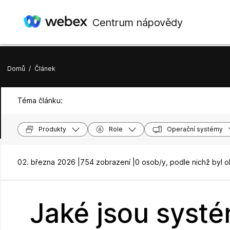
Centrum nápovědy
Domů
/
Článek
Téma článku:
Produkty
Role
Operační systémy
02. března 2026 |
754 zobrazení |
0 osob/y, podle nichž byl 
Jaké jsou syst