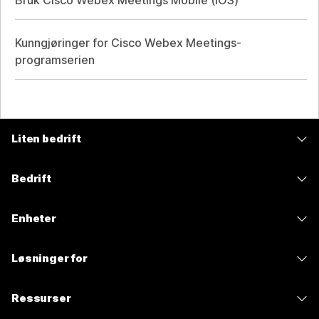
Bruk Cisco Webex Meetings Mobile (iOS)
Kunngjøringer for Cisco Webex Meetings-
programserien
Liten bedrift
Priser
Bedrift
Webex-app
Webex Suite
Enheter
Møter
Calling
Hodesett
Calling
Løsninger for
Møter
Kameraer
Meldinger
Utdanning
Meldinger
Ressurser
Skrivebord-serien
Skjermdeling
Helsetjenester
Slido