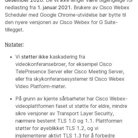
desember 2020
. De vil ikke lenger være tilgjengelige for
nedlasting fra
1. januar 2021
. Brukere av Cisco Webex
Scheduler med Google Chrome-utvidelse bør bytte til
den nyere versjonen av Cisco Webex for G Suite-
tillegget.
Notater
:
Vi
støtter ikke
kaskadering fra
videokonferansebroer, for eksempel Cisco
TelePresence Server eller Cisco Meeting Server,
eller fra skykonferansesystemer til Cisco Webex
Video Platform-møter.
På grunn av kjente sårbarheter har Cisco Webex-
videoplattformen faset ut støtte for eldre, mindre
sikre versjoner av Transport Layer Security,
nærmere bestemt TLS 1.0 og 1.1. Plattformen
støtter for øyeblikket TLS 1.2, og vi
implementerer aktivt TLS 1.3 for å forbedre