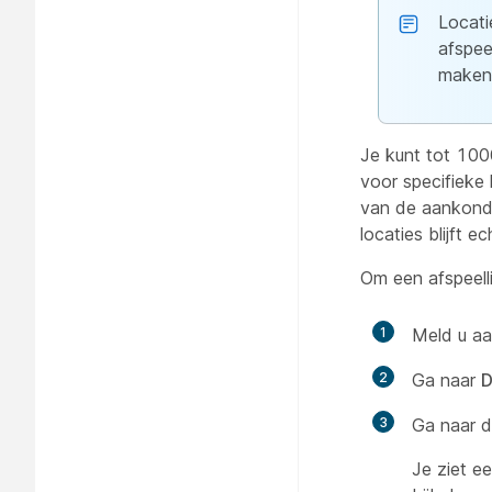
Locat
afspee
maken,
Je kunt tot 1000
voor specifieke
van de aankondi
locaties blijft e
Om een afspeelli
1
Meld u aa
2
Ga naar
D
3
Ga naar d
Je ziet ee