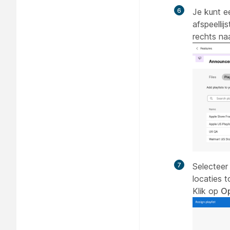
6
Je kunt e
afspeellij
rechts na
7
Selecteer 
locaties 
Klik op
Op