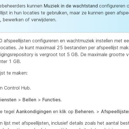
iebeheerders kunnen
Muziek in de wachtstand
configureren 
llijst in hun locaties te gebruiken, maar ze kunnen geen afspee
 bewerken of verwijderen.
 afspeellijsten configureren en wachtmuziek instellen met een
 locaties. Je kunt maximaal 25 bestanden per afspeellijst m
gingsrepository is vergroot tot 5 GB. De maximale grootte vo
chter 1 GB.
jst te maken:
n Control Hub.
iensten
>
Bellen
>
Functies
.
e tegel
Aankondigingen
en klik op
Beheren
. >
Afspeellijste
n lijst met afspeellijsten, inclusief details zoals het aantal be