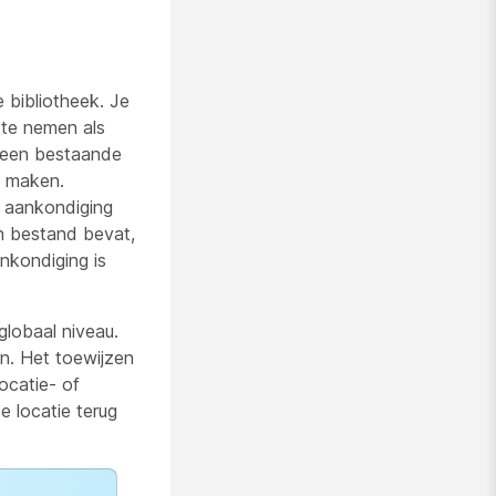
 bibliotheek. Je
 te nemen als
t een bestaande
st maken.
e aankondiging
én bestand bevat,
nkondiging is
globaal niveau.
en. Het toewijzen
locatie- of
e locatie terug