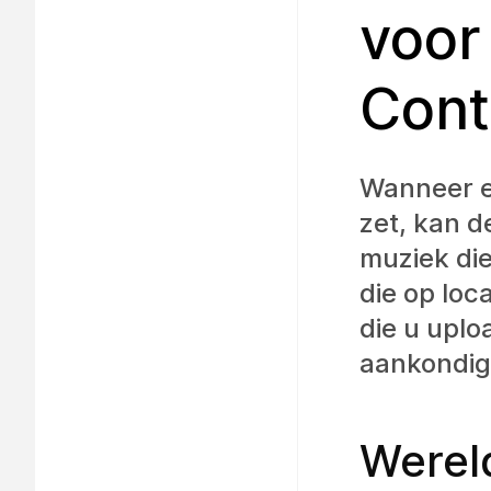
voor
Cont
Wanneer e
zet, kan d
muziek di
die op loc
die u uplo
aankondigi
Wereld