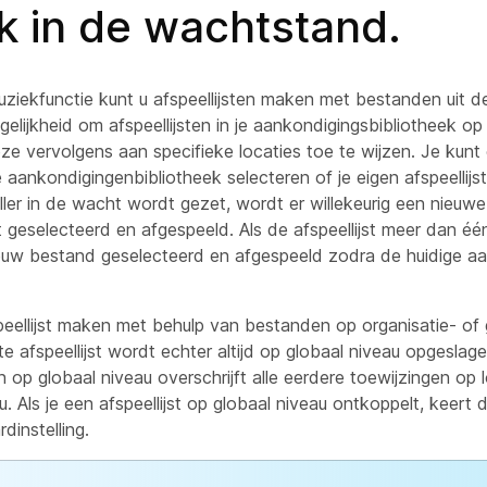
k in de wachtstand.
iekfunctie kunt u afspeellijsten maken met bestanden uit de
lijkheid om afspeellijsten in je aankondigingsbibliotheek op
ze vervolgens aan specifieke locaties toe te wijzen. Je kun
 de aankondigingenbibliotheek selecteren of je eigen afspeellij
ler in de wacht wordt gezet, wordt er willekeurig een nieuw
jst geselecteerd en afgespeeld. Als de afspeellijst meer dan é
euw bestand geselecteerd en afgespeeld zodra de huidige aa
eellijst maken met behulp van bestanden op organisatie- of 
afspeellijst wordt echter altijd op globaal niveau opgeslag
en op globaal niveau overschrijft alle eerdere toewijzingen op 
u. Als je een afspeellijst op globaal niveau ontkoppelt, keert d
dinstelling.