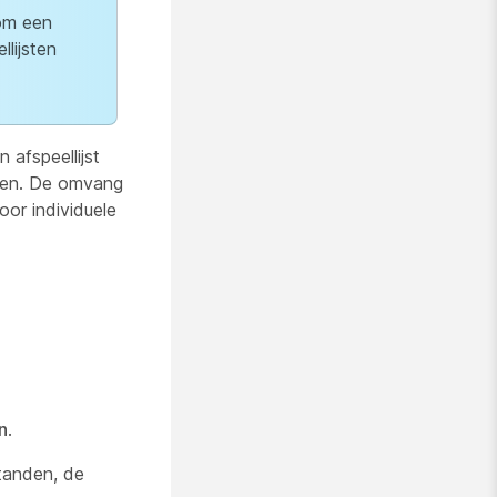
om een
llijsten
 afspeellijst
aken. De omvang
or individuele
n
.
standen, de