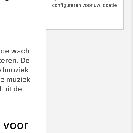
configureren voor uw locatie
 de wacht
teren. De
ardmuziek
te muziek
 uit de
 voor