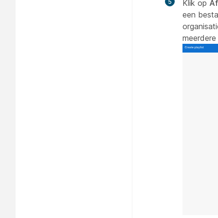
5
Klik op
Af
een besta
organisat
meerdere 