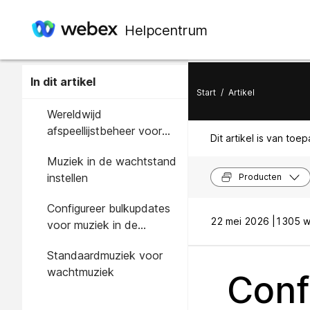
Helpcentrum
In dit artikel
Start
/
Artikel
Wereldwijd
afspeellijstbeheer voor
Dit artikel is van toe
muziek in de wachtstand.
Muziek in de wachtstand
instellen
Producten
Configureer bulkupdates
22 mei 2026 |
1305 w
voor muziek in de
wachtstand.
Standaardmuziek voor
wachtmuziek
Conf