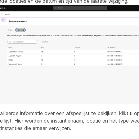
de locaties en de datum en tijd van de laatste wijziging.
lleerde informatie over een afspeellijst te bekijken, klikt u 
de lijst. Hier worden de instantienaam, locatie en het type w
tinstanties die ernaar verwijzen.