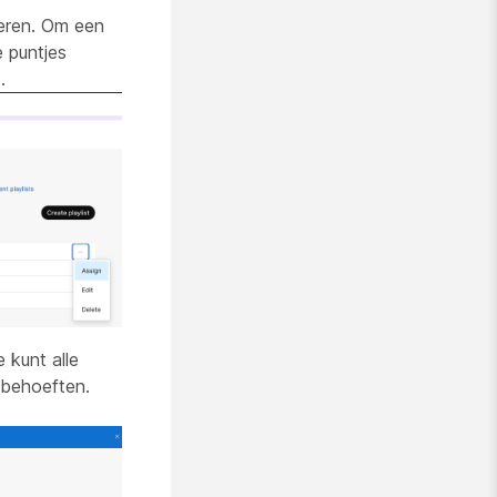
deren. Om een
e puntjes
n
.
e kunt alle
 behoeften.