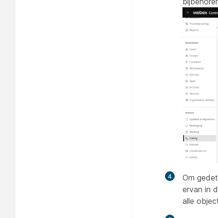
bijbehoren
4
Om gedetai
ervan in 
alle objec