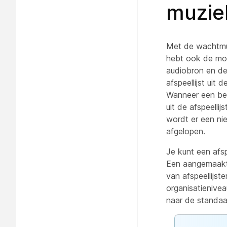
muzie
Met de wachtmuz
hebt ook de moge
audiobron en de
afspeellijst uit
Wanneer een bel
uit de afspeelli
wordt er een ni
afgelopen.
Je kunt een afsp
Een aangemaakte 
van afspeellijst
organisatienivea
naar de standaar