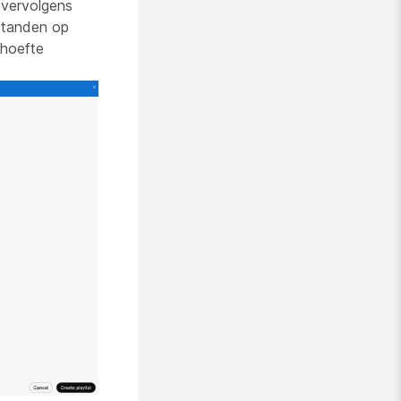
 vervolgens
estanden op
ehoefte