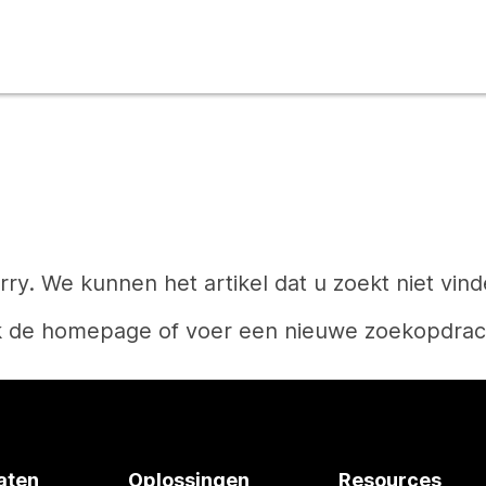
rry. We kunnen het artikel dat u zoekt niet vind
k de homepage of voer een nieuwe zoekopdrach
Start
aten
Oplossingen
Resources
Hebt u een antwoord nodig?