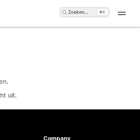
Zoeken
...
⌘K
en.
t uit.
Company