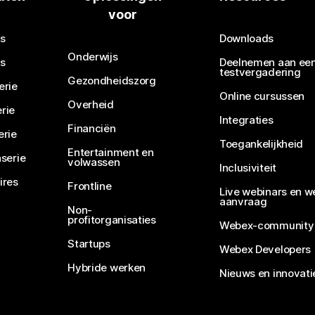
voor
Een vraag verzenden
s
Downloads
Onderwijs
s
Deelnemen aan ee
testvergadering
Gezondheidszorg
erie
Online cursussen
Overheid
rie
Integraties
Financiën
erie
Toegankelijkheid
Entertainment en
serie
volwassen
Inclusiviteit
ires
Frontline
Live webinars en w
aanvraag
Non-
profitorganisaties
Webex-community
Startups
Webex Developers
Hybride werken
Nieuws en innovati