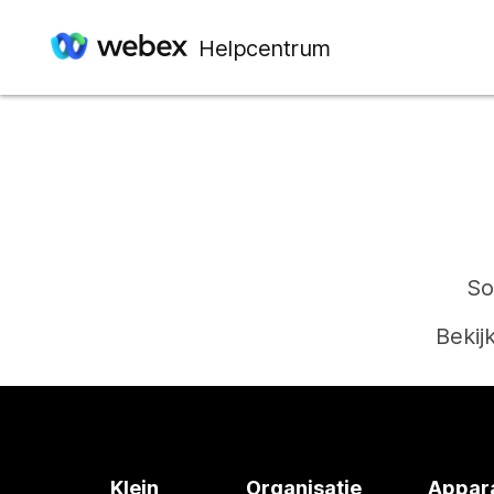
Helpcentrum
So
Bekij
Klein
Organisatie
Appar