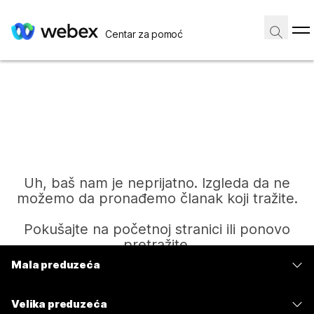
Centar za pomoć
Uh, baš nam je neprijatno. Izgleda da ne
možemo da pronađemo članak koji tražite.
Pokušajte na početnoj stranici ili ponovo
pretražite.
Mala preduzeća
Cene
Početak
Velika preduzeća