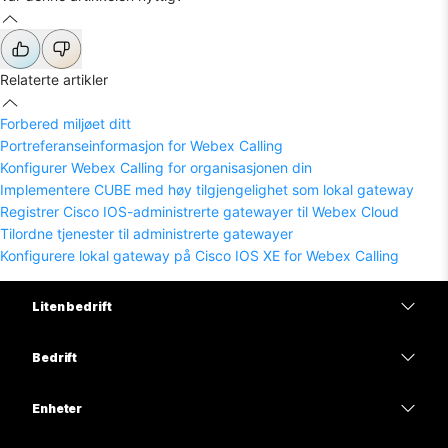
Relaterte artikler
Forbered miljøet ditt
Portreferanseinformasjon for Webex Calling
Konfigurer Webex Calling for organisasjonen din
Implementere CUBE med høy tilgjengelighet som lokal gateway
Registrer Cisco IOS-administrerte gatewayer til Webex Cloud
Tilordne tjenester til administrerte gatewayer
Konfigurere lokal gateway på Cisco IOS XE for Webex Calling
Liten bedrift
Priser
Bedrift
Webex-app
Webex Suite
Enheter
Møter
Calling
Hodesett