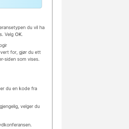
eransetypen du vil ha
es. Velg
OK.
pgir
ert for, gjør du ett
er-siden som vises.
ger du en kode fra
gjengelig, velger du
lydkonferansen.