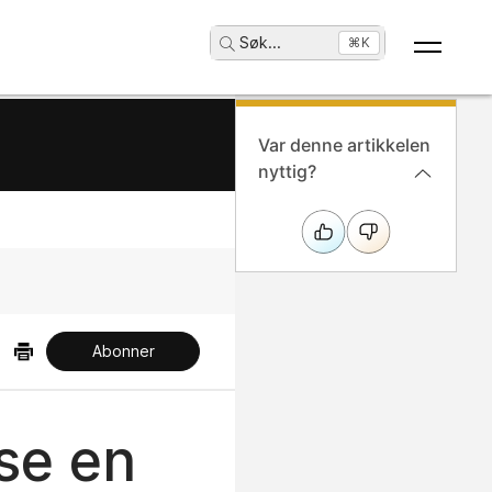
Søk
...
⌘K
Var denne artikkelen
nyttig?
Abonner
yse en