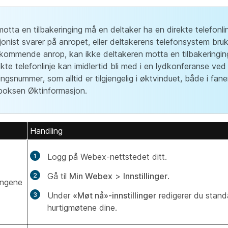
motta en tilbakeringing må en deltaker ha en direkte telefonlin
jonist svarer på anropet, eller deltakerens telefonsystem bruke
nkommende anrop, kan ikke deltakeren motta en tilbakeringin
ekte telefonlinje kan imidlertid bli med i en lydkonferanse ved 
gingsnummer, som alltid er tilgjengelig i øktvinduet, både i fan
boksen Øktinformasjon.
Handling
Logg på Webex-nettstedet ditt.
Gå til
Min Webex
>
Innstillinger
.
lingene
Under
«Møt nå»-innstillinger
redigerer du stand
hurtigmøtene dine.