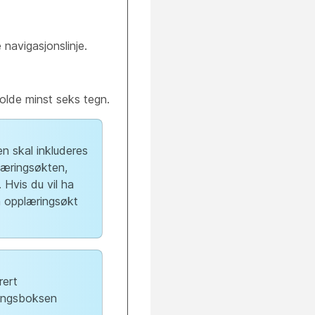
navigasjonslinje.
holde minst seks tegn.
en skal inkluderes
plæringsøkten,
. Hvis du vil ha
n opplæringsøkt
rert
ningsboksen