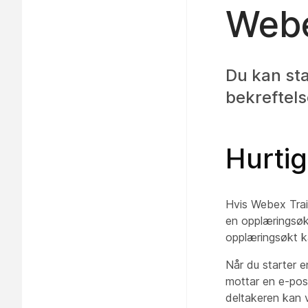
Webe
Du kan sta
bekreftels
Hurti
Hvis Webex Train
en opplæringsøkt
opplæringsøkt k
Når du starter e
mottar en e-pos
deltakeren kan v