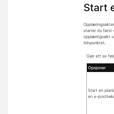
Start 
Opplæringsøkter
starter du først
opplæringsøkt so
tidspunktet.
Gjør ett av fø
Opsjoner
Start en plan
en e-postbekr