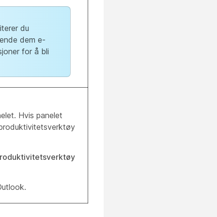
iterer du
 sende dem e-
joner for å bli
elet. Hvis panelet
produktivitetsverktøy
.
oduktivitetsverktøy
Outlook.