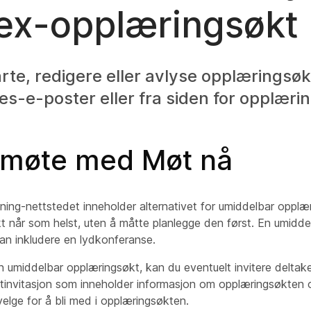
x-opplæringsøkt
rte, redigere eller avlyse opplæringsøk
es-e-poster eller fra siden for opplæri
gmøte med Møt nå
ing-nettstedet inneholder alternativet for umiddelbar opplæ
 når som helst, uten å måtte planlegge den først. En umiddelb
an inkludere en lydkonferanse.
n umiddelbar opplæringsøkt, kan du eventuelt invitere deltaker
tinvitasjon som inneholder informasjon om opplæringsøkten 
elge for å bli med i opplæringsøkten.