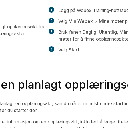
Logg på Webex Training-nettstede
Velg
Min Webex
>
Mine møter
på
lagt opplæringsøkt fra
Bruk fanen
Daglig
,
Ukentlig
,
Mån
læringsøkter
møter
for å finne opplæringsøkten
Velg
Start
.
 en planlagt opplærings
planlagt en opplæringsøkt, kan du når som helst endre startt
ør du starter den.
er informasjon om en opplæringsøkt, inkludert å legge til elle