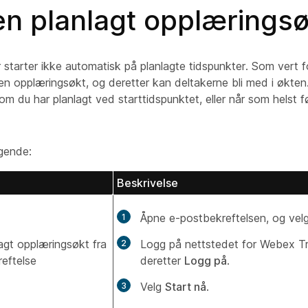
en planlagt opplæringsø
 starter ikke automatisk på planlagte tidspunkter. Som vert 
 en opplæringsøkt, og deretter kan deltakerne bli med i økten
m du har planlagt ved starttidspunktet, eller når som helst før
lgende:
Beskrivelse
Åpne e-postbekreftelsen, og velg
lagt opplæringsøkt fra
Logg på nettstedet for Webex Tra
eftelse
deretter
Logg på
.
Velg
Start nå
.