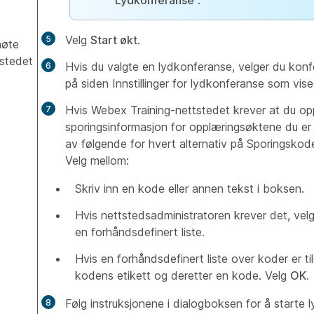
Lydkonferanse
.
Velg
Start økt
.
møte
stedet
Hvis du valgte en lydkonferanse, velger du konf
på siden Innstillinger for lydkonferanse som vis
Hvis Webex Training-nettstedet krever at du op
sporingsinformasjon for opplæringsøktene du er v
av følgende for hvert alternativ på Sporingskod
Velg mellom:
Skriv inn en kode eller annen tekst i boksen.
Hvis nettstedsadministratoren krever det, vel
en forhåndsdefinert liste.
Hvis en forhåndsdefinert liste over koder er til
kodens etikett og deretter en kode. Velg
OK.
Følg instruksjonene i dialogboksen for å starte 