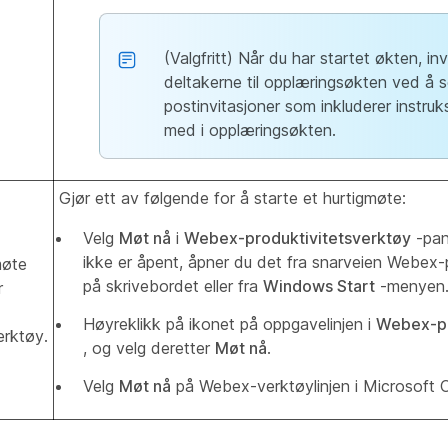
(Valgfritt) Når du har startet økten, inv
deltakerne til opplæringsøkten ved å
postinvitasjoner som inkluderer instruks
med i opplæringsøkten.
Gjør ett av følgende for å starte et hurtigmøte:
Velg
Møt nå
i
Webex-produktivitetsverktøy
-pan
ikke er åpent, åpner du det fra snarveien Webex-
møte
på skrivebordet eller fra
Windows Start
-menyen
r
Høyreklikk på ikonet på oppgavelinjen i
Webex-pr
erktøy.
, og velg deretter
Møt nå
.
Velg
Møt nå
på Webex-verktøylinjen i Microsoft 