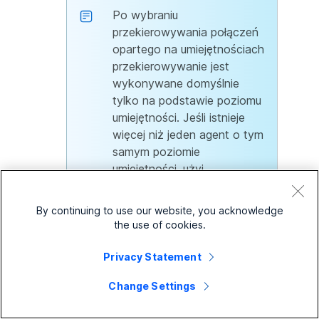
Po wybraniu
przekierowywania połączeń
opartego na umiejętnościach
przekierowywanie jest
wykonywane domyślnie
tylko na podstawie poziomu
umiejętności. Jeśli istnieje
więcej niż jeden agent o tym
samym poziomie
umiejętności, użyj
wybranego wzorca
przekierowywania
By continuing to use our website, you acknowledge
(okrężnego/odgórnego/najdł
the use of cookies.
uższego czasu), aby
rozwiązać spory dotyczące
Privacy Statement
wyboru następnego agenta
Change Settings
na przekierowywanie
połączeń.