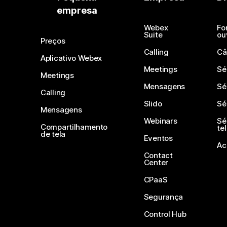
empresa
Webex
Fo
Suite
ou
Preços
Calling
Câ
Aplicativo Webex
Meetings
Sé
Meetings
Mensagens
Sé
Calling
Slido
Sé
Mensagens
Webinars
Sé
Compartilhamento
te
de tela
Eventos
Ac
Contact
Center
CPaaS
Segurança
Control Hub