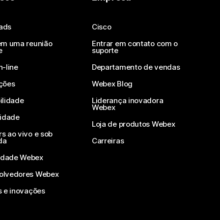
ads
Cisco
em uma reunião
Entrar em contato com o
e
suporte
n-line
Departamento de vendas
ções
Webex Blog
ilidade
Liderança inovadora
Webex
vidade
Loja de produtos Webex
s ao vivo e sob
da
Carreiras
dade Webex
olvedores Webex
s e inovações