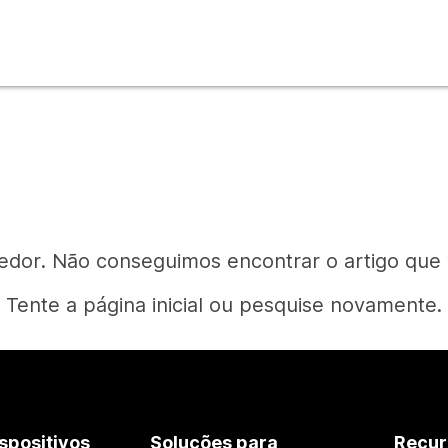
edor. Não conseguimos encontrar o artigo que
Tente a página inicial ou pesquise novamente.
Página inicial
spositivos
Soluções para
Recur
Precisa de uma resposta?