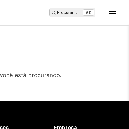
Procurar
...
⌘K
 você está procurando.
sos
Empresa