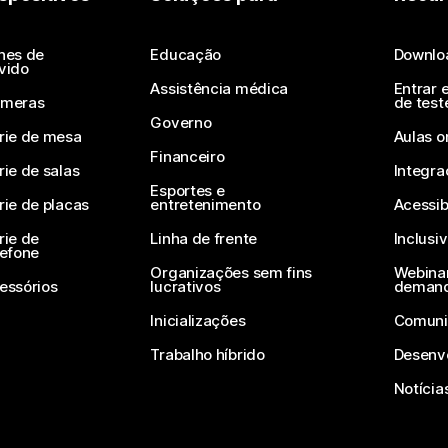
Enviar uma pergunta
nes de
Educação
Downlo
vido
Assistência médica
Entrar 
meras
de test
Governo
rie de mesa
Aulas o
Financeiro
rie de salas
Integra
Esportes e
rie de placas
entretenimento
Acessib
rie de
Linha de frente
Inclusi
lefone
Organizações sem fins
Webinar
essórios
lucrativos
deman
Inicializações
Comuni
Trabalho híbrido
Desenv
Notícia