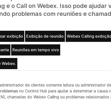
g e o Call on Webex. Isso pode ajudar 
 tendo problemas com reuniões e chamad
sar exibição
Exibição de reunião
Webex Calling exibiçã
pante
Reuniões em tempo vivo
o Webex.
administrador de clientes somente leitura ou administrador d
problemas
no Control Hub para ajudar a determinar a causa r
), chamadas do Webex Calling ou problemas relacionados a