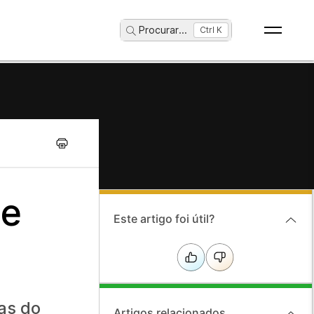
Procurar
...
Ctrl K
de
Este artigo foi útil?
as do
Artigos relacionados