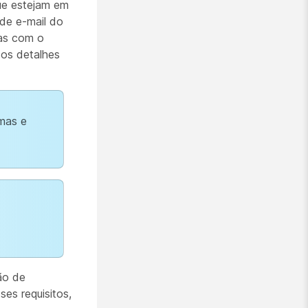
ue estejam em
de e-mail do
das com o
os detalhes
emas e
ão de
s requisitos,