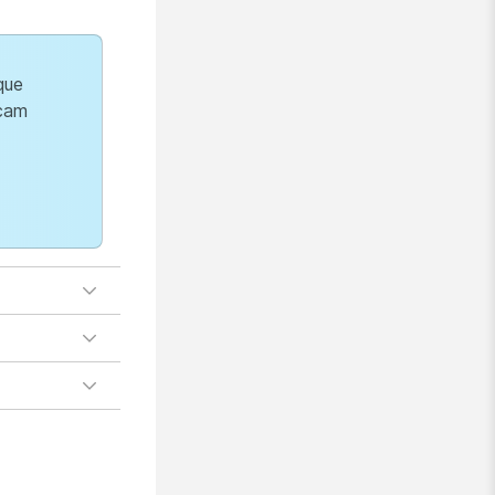
que
icam