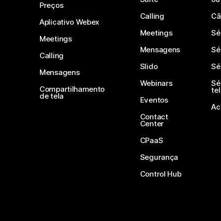
Preços
Calling
Câ
Aplicativo Webex
Meetings
Sé
Meetings
Mensagens
Sé
Calling
Slido
Sé
Mensagens
Webinars
Sé
Compartilhamento
te
de tela
Eventos
Ac
Contact
Center
CPaaS
Segurança
Control Hub