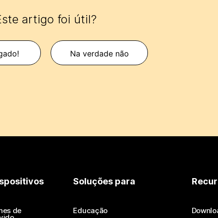
ste artigo foi útil?
gado!
Na verdade não
spositivos
Soluções para
Recur
nes de
Educação
Downlo
vido