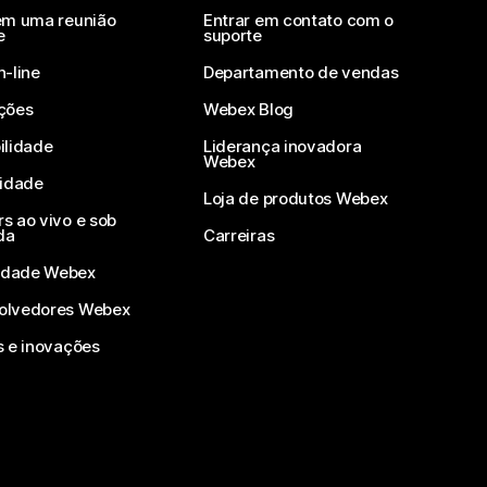
em uma reunião
Entrar em contato com o
e
suporte
n-line
Departamento de vendas
ções
Webex Blog
ilidade
Liderança inovadora
Webex
vidade
Loja de produtos Webex
s ao vivo e sob
da
Carreiras
dade Webex
olvedores Webex
s e inovações