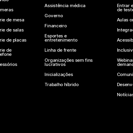
Assistência médica
Entrar 
meras
de test
Governo
rie de mesa
Aulas o
Financeiro
rie de salas
Integra
Esportes e
rie de placas
entretenimento
Acessib
rie de
Linha de frente
Inclusi
lefone
Organizações sem fins
Webinar
essórios
lucrativos
deman
Inicializações
Comuni
Trabalho híbrido
Desenv
Notícia