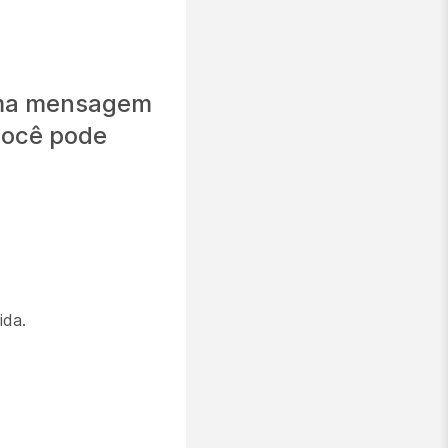
 uma mensagem
você pode
ida.