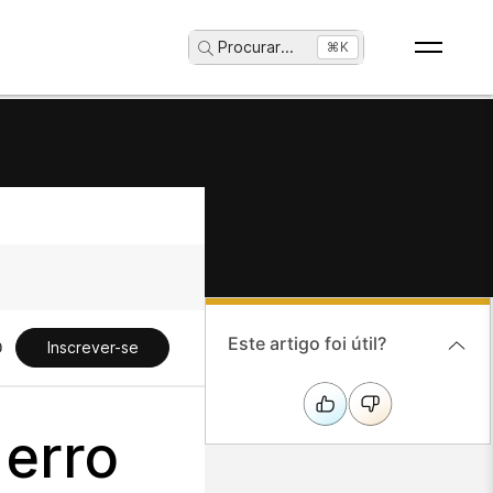
Procurar
...
⌘K
Este artigo foi útil?
Inscrever-se
 erro