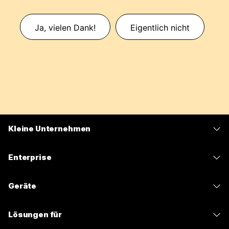
Ja, vielen Dank!
Eigentlich nicht
Kleine Unternehmen
Preise
Enterprise
Webex-App
Webex Suite
Geräte
Meetings
Calling
Headsets
Calling
Lösungen für
Meetings
Kameras
Nachrichten