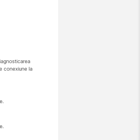
diagnosticarea
de conexiune la
e.
e.