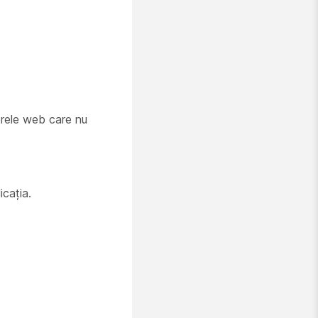
erele web care nu
icația.