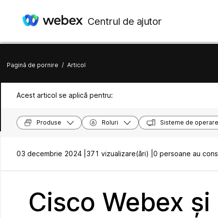
Centrul de ajutor
Pagină de pornire
/
Articol
Acest articol se aplică pentru:
Produse
Roluri
Sisteme de operar
03 decembrie 2024 |
371 vizualizare(ări) |
0 persoane au consi
Cisco Webex și