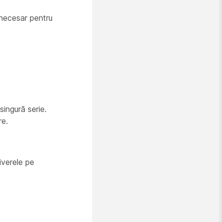
 necesar pentru
singură serie.
re.
iverele pe