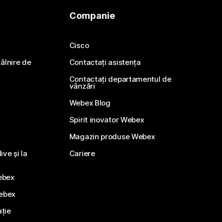
Companie
Cisco
ntâlnire de
Contactați asistența
Contactați departamentul de
vânzări
Webex Blog
Spirit inovator Webex
Magazin produse Webex
ve și la
Cariere
ebex
Webex
ație