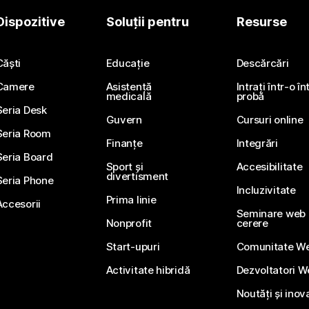
Dispozitive
Soluții pentru
Resurse
Căști
Educație
Descărcări
Camere
Asistență
Intrați într-o î
medicală
probă
Seria Desk
Guvern
Cursuri online
Seria Room
Finanțe
Integrări
Seria Board
Sport și
Accesibilitate
divertisment
Seria Phone
Incluzivitate
Prima linie
Accesorii
Seminare web li
Nonprofit
cerere
Start-upuri
Comunitate W
Activitate hibridă
Dezvoltatori 
Noutăți și inov