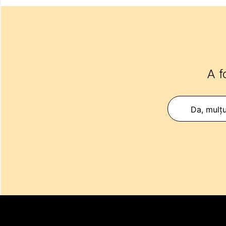
A f
Da, mulț