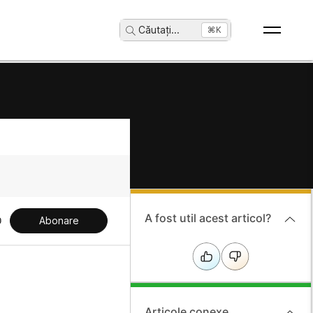
Căutați
...
⌘K
A fost util acest articol?
Abonare
Articole conexe