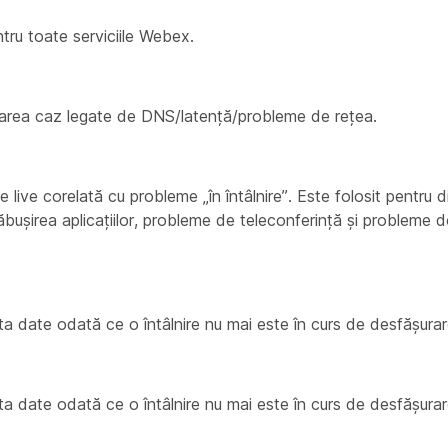
ntru toate serviciile Webex.
ladarea caz legate de DNS/latență/probleme de rețea.
ne live corelată cu probleme „în întâlnire”. Este folosit pentru 
prăbușirea aplicațiilor, probleme de teleconferință și probleme 
ecta date odată ce o întâlnire nu mai este în curs de desfășurar
ecta date odată ce o întâlnire nu mai este în curs de desfășurar