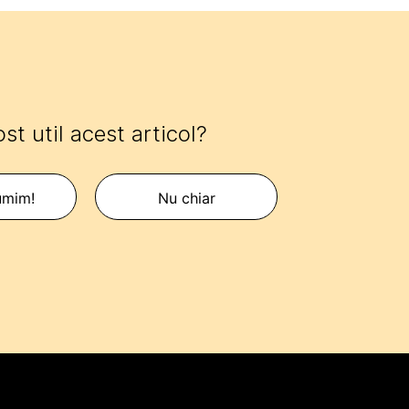
ost util acest articol?
umim!
Nu chiar