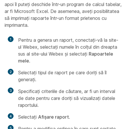
apoi îl puteți deschide într-un program de calcul tabelar,
ar fi Microsoft Excel. De asemenea, aveți posibilitatea
să imprimați rapoarte într-un format prietenos cu
imprimanta.
1
Pentru a genera un raport, conectați-vă la site-
ul Webex, selectați numele în colțul din dreapta
sus al site-ului Webex și selectați
Rapoartele
mele
.
2
Selectați tipul de raport pe care doriți să îl
generați.
3
Specificați criteriile de căutare, ar fi un interval
de date pentru care doriți să vizualizați datele
raportului.
4
Selectați
Afișare raport
.
5
Pentru a modifica ordinea în care sunt sortate