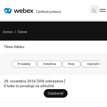
Centrum pomoci
Domov
/
Článok
Téma článku:
Produkty
Odvetvia
Roly
Operačné sy
29. novembra 2024 |
509 zobrazenia |
0 ľudia to považujú za užitočné
Odoberať