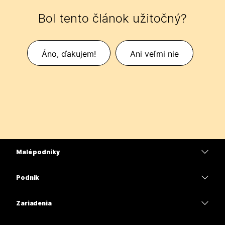
Bol tento článok užitočný?
Áno, ďakujem!
Ani veľmi nie
Malé podniky
Ceny
Podnik
Aplikácia Webex
Webex Suite
Zariadenia
Meetings
Calling
Náhlavné súpravy