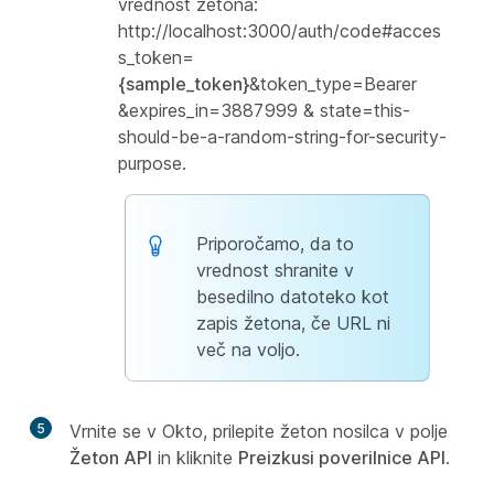
vrednost žetona:
http://localhost:3000/auth/code#acces
s_token=
{sample_token}
&token_type=Bearer
&expires_in=3887999 & state=this-
should-be-a-random-string-for-security-
purpose.
Priporočamo, da to
vrednost shranite v
besedilno datoteko kot
zapis žetona, če URL ni
več na voljo.
5
Vrnite se v Okto, prilepite žeton nosilca v polje
Žeton API
in kliknite
Preizkusi poverilnice API
.