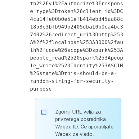
th2%2Fv1%2Fauthorize%3Frespons
e_type%3Dtoken%26client_id%3DC
4ca14fe00b0e51efb414ebd45aa88c
1858c3bfb949b2405dba10b0ca4bc3
7402%26redirect_uri%3Dhttp%253
A%2f%2flocalhost%253A3000%2fau
th%2fcode%26scope%3Dspark%253A
people_read%2520spark%253Apeop
le_write%2520Identity%253ASCIM
%26state%3Dthis-should-be-a-
random-string-for-security-
.
purpose
Zgornji URL velja za
privzetega posrednika
Webex ID. Če uporabljate
Webex za vlado,