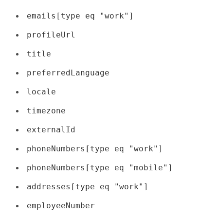
emails[type eq "work"]
profileUrl
title
preferredLanguage
locale
timezone
externalId
phoneNumbers[type eq "work"]
phoneNumbers[type eq "mobile"]
addresses[type eq "work"]
employeeNumber