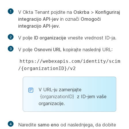
1
V Okta Tenant pojdite na
Oskrba
>
Konfiguriraj
integracijo API-jev
in označi
Omogoči
integracijo API-jev
.
2
V polje
ID organizacije
vnesite vrednost ID-ja.
3
V polje
Osnovni URL
kopirajte naslednji URL:
https://webexapis.com/identity/scim
/{organizationID}/v2
V URL-ju zamenjajte
{organizationID}
z ID-jem vaše
organizacije.
4
Naredite
samo eno
od naslednjega, da dobite