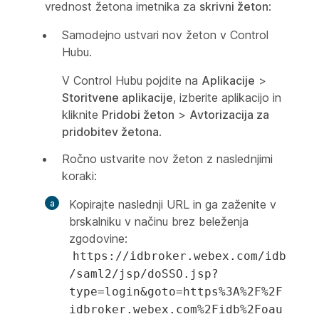
vrednost žetona imetnika za
skrivni žeton
:
Samodejno ustvari nov žeton v Control
Hubu.
V Control Hubu pojdite na
Aplikacije
>
Storitvene aplikacije
, izberite aplikacijo in
kliknite
Pridobi žeton
>
Avtorizacija za
pridobitev žetona
.
Ročno ustvarite nov žeton z naslednjimi
koraki:
Kopirajte naslednji URL in ga zaženite v
brskalniku v načinu brez beleženja
zgodovine:
https://idbroker.webex.com/idb
/saml2/jsp/doSSO.jsp?
type=login&goto=https%3A%2F%2F
idbroker.webex.com%2Fidb%2Foau