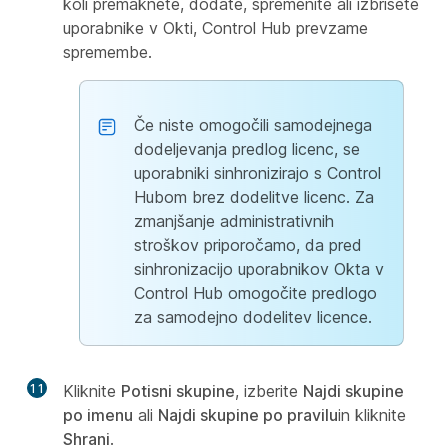
koli premaknete, dodate, spremenite ali izbrišete
uporabnike v Okti, Control Hub prevzame
spremembe.
Če niste omogočili samodejnega
dodeljevanja predlog licenc, se
uporabniki sinhronizirajo s Control
Hubom brez dodelitve licenc. Za
zmanjšanje administrativnih
stroškov priporočamo, da pred
sinhronizacijo uporabnikov Okta v
Control Hub omogočite predlogo
za samodejno dodelitev licence.
11
Kliknite
Potisni skupine
, izberite
Najdi skupine
po imenu
ali
Najdi skupine po pravilu
in kliknite
Shrani
.