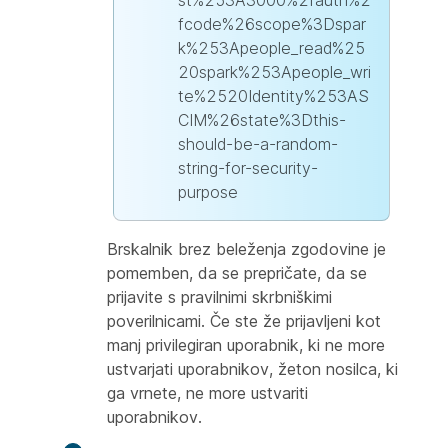
st%253A3000%2fauth%2
fcode%26scope%3Dspar
k%253Apeople_read%25
20spark%253Apeople_wri
te%2520Identity%253AS
CIM%26state%3Dthis-
should-be-a-random-
string-for-security-
purpose
Brskalnik brez beleženja zgodovine je
pomemben, da se prepričate, da se
prijavite s pravilnimi skrbniškimi
poverilnicami. Če ste že prijavljeni kot
manj privilegiran uporabnik, ki ne more
ustvarjati uporabnikov, žeton nosilca, ki
ga vrnete, ne more ustvariti
uporabnikov.