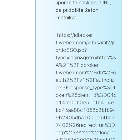
uporabite naslednji URL,
da pridobite žeton
imetnika:
https://idbroker-
f.webex.com/idb/saml2/js
p/doSSO.jsp?
type=login&goto=https%3
A%2F%2Fidbroker-
f.webex.com%2Fidb%2Fo
auth2%2Fv1%2Fauthoriz
e%3Fresponse_type%3Dt
oken%26client_id%3DC4c
a14fe00b0e51efb414e
bd45aa88c1858c3bfb94
9b2405dba10b0ca4bc3
7402%26redirect_uri%3D
http%253A%2f%2flocalho