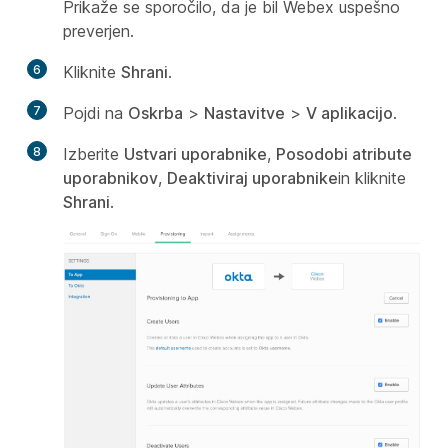
Prikaže se sporočilo, da je bil Webex uspešno
preverjen.
6
Kliknite
Shrani
.
7
Pojdi na
Oskrba
>
Nastavitve
>
V aplikacijo
.
8
Izberite
Ustvari uporabnike
,
Posodobi atribute
uporabnikov
,
Deaktiviraj uporabnike
in kliknite
Shrani
.