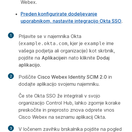
Webex.
Preden konfigurirate dodeljevanje
uporabnikom, nastavite integracijo Okta SSO
.
1
Prijavite se v najemnika Okta
(
, kjer je
ime
example.okta.com
example
vašega podjetja ali organizacije) kot skrbnik,
pojdite na
Aplikacije
in nato kliknite
Dodaj
aplikacijo
.
2
Poiščite
Cisco Webex Identity SCIM 2.0
in
dodajte aplikacijo svojemu najemniku.
Če ste Okta SSO že integrirali v svojo
organizacijo Control Hub, lahko zgornje korake
preskočite in preprosto znova odprete vnos
Cisco Webex na seznamu aplikacij Okta.
3
V ločenem zavihku brskalnika pojdite na pogled