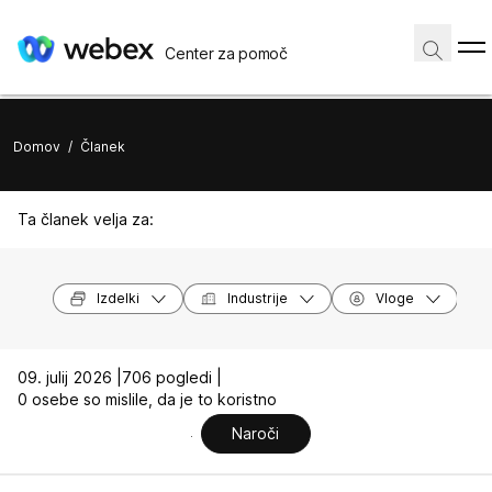
Center za pomoč
Domov
/
Članek
Ta članek velja za:
Izdelki
Industrije
Vloge
09. julij 2026 |
706 pogledi |
0 osebe so mislile, da je to koristno
Naroči