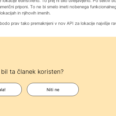
cije edinstveno. To prej ni bilo uveljavljeno. Po selitvi bo
 numerični priponi. To ne bi smelo imeti nobenega funkcionalneg
okacijah in njihovih imenih.
 bodo prav tako premaknjeni v nov API za lokacije najvišje ravn
e bil ta članek koristen?
la!
Niti ne