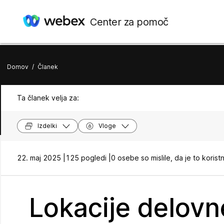
Center za pomoč
Domov
/
Članek
Ta članek velja za:
Izdelki
Vloge
22. maj 2025 |
125 pogledi |
0 osebe so mislile, da je to korist
Lokacije delovn