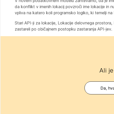
V novem podatkovnem modelu zahtevamo, da je ime loka
da konflikt v imenih lokacij povzroči ime lokacije in
vpliva na katero koli programsko logiko, ki temelji na l
Stari API-ji za lokacije, Lokacije delovnega prostora,
zastareli po običajnem postopku zastaranja API-jev.
Ali j
Da, hva