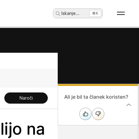
Iskanje
...
⌘K
Ali je bil ta članek koristen?
Naroči
ijo na