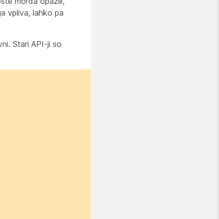
ste morda opazili,
a vpliva, lahko pa
i. Stari API-ji so