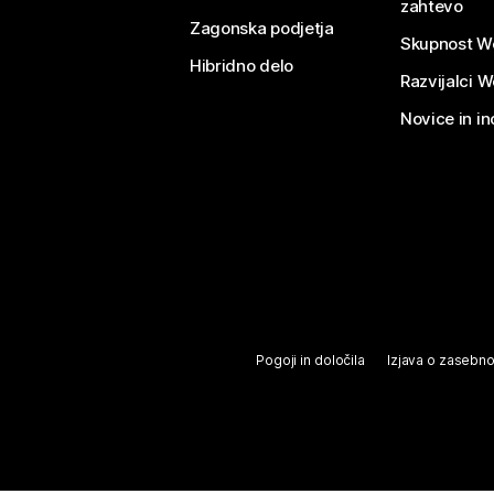
zahtevo
Zagonska podjetja
Skupnost W
Hibridno delo
Razvijalci 
Novice in in
Pogoji in določila
Izjava o zasebno