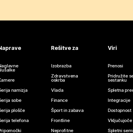
Naprave
Rešitve za
Viri
Naglavne
Izobrazba
Prenosi
slušalke
Zdravstvena
Pridružite 
Kamere
oskrba
sestanku
Serija namizja
Vlada
Spletna pre
Serija sobe
Finance
Integracije
Serija plošče
Šport in zabava
Dostopnost
Serija telefona
Frontline
Vključujoče
Pripomočki
Neprofitne
Spletni semi