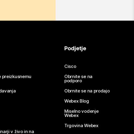
Podjetje
Cisco
se preizkusnemu
Obrnite se na
podporo
davanja
Obrnite se na prodajo
Webex Blog
Miselno vodenje
Webex
Trgovina Webex
narji v živo in na