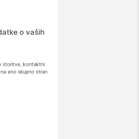
datke o vaših
 storitve, kontaktni
j na eno skupno stran