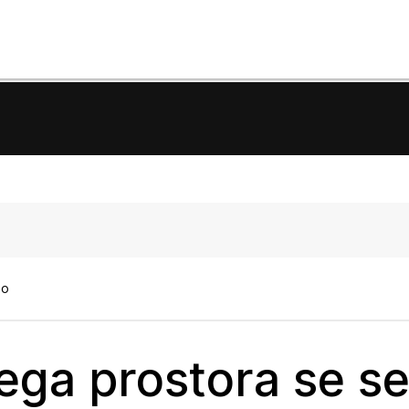
no
ega prostora se sel