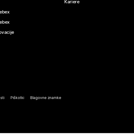
Kariere
ebex
Webex
ovacije
sti
Piškotki
Blagovne znamke