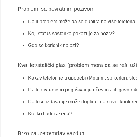
Problemi sa povratnim pozivom
Da li problem može da se duplira na više telefona,
Koji status sastanka pokazuje za poziv?
Gde se korisnik nalazi?
Kvalitet/statički glas (problem mora da se reši u
Kakav telefon je u upotrebi (Mobilni, spikerfon, sluš
Da li privremeno prigušivanje učesnika ili govorn
Da li se izdavanje može duplirati na novoj konfere
Koliko ljudi zaseda?
Brzo zauzeto/mrtav vazduh