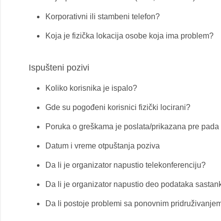
Korporativni ili stambeni telefon?
Koja je fizička lokacija osobe koja ima problem?
Ispušteni pozivi
Koliko korisnika je ispalo?
Gde su pogođeni korisnici fizički locirani?
Poruka o greškama je poslata/prikazana pre pada
Datum i vreme otpuštanja poziva
Da li je organizator napustio telekonferenciju?
Da li je organizator napustio deo podataka sastan
Da li postoje problemi sa ponovnim pridruživanjem 