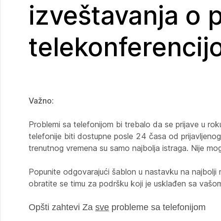
izveštavanja o 
telekonferenci
Važno:
Problemi sa telefonijom bi trebalo da se prijave u 
telefonije biti dostupne posle 24 časa od prijavljeno
trenutnog vremena su samo najbolja istraga. Nije mogu
Popunite odgovarajući šablon u nastavku na najbolji mo
obratite se timu za podršku koji je usklađen sa vašo
Opšti zahtevi Za
sve
probleme sa telefonijom