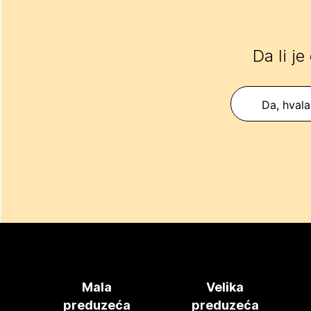
Da li je
Da, hvala
Mala
Velika
preduzeća
preduzeća