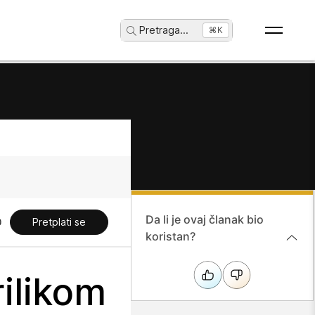
Pretraga
...
⌘K
Da li je ovaj članak bio
Pretplati se
koristan?
rilikom