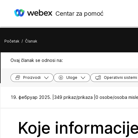
Centar za pomoć
Početak
/
Članak
Ovaj članak se odnosi na:
Proizvodi
Uloge
Operativni sistemi
19. фебруар 2025. |
349 prikaz/prikaza |
0 osobe/osoba misle
Koje informacij