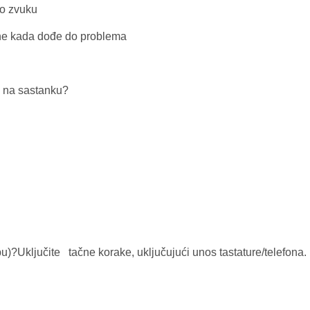
mo zvuku
jene kada dođe do problema
ti na sastanku?
pu)?Uključite tačne korake, uključujući unos tastature/telefona.