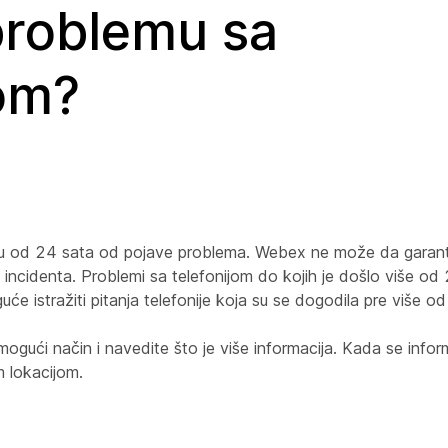
problemu sa
jom?
roku od 24 sata od pojave problema. Webex ne može da garant
g incidenta. Problemi sa telefonijom do kojih je došlo više od
će istražiti pitanja telefonije koja su se dogodila pre više o
gući način i navedite što je više informacija. Kada se informa
m lokacijom.