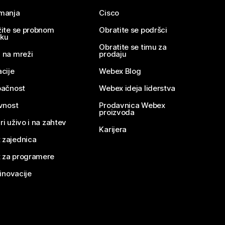
imanja
Cisco
žite se probnom
Obratite se podršci
nku
Obratite se timu za
 na mreži
prodaju
acije
Webex Blog
pačnost
Webex ideja liderstva
ivnost
Prodavnica Webex
proizvoda
ri uživo i na zahtev
Karijera
 zajednica
 za programere
 inovacije