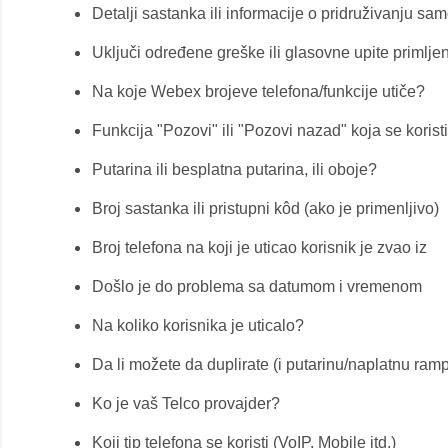
Detalji sastanka ili informacije o pridruživanju sa
Uključi određene greške ili glasovne upite priml
Na koje Webex brojeve telefona/funkcije utiče?
Funkcija "Pozovi" ili "Pozovi nazad" koja se koris
Putarina ili besplatna putarina, ili oboje?
Broj sastanka ili pristupni kôd (ako je primenljivo)
Broj telefona na koji je uticao korisnik je zvao iz
Došlo je do problema sa datumom i vremenom
Na koliko korisnika je uticalo?
Da li možete da duplirate (i putarinu/naplatnu ram
Ko je vaš Telco provajder?
Koji tip telefona se koristi (VoIP, Mobile itd.)