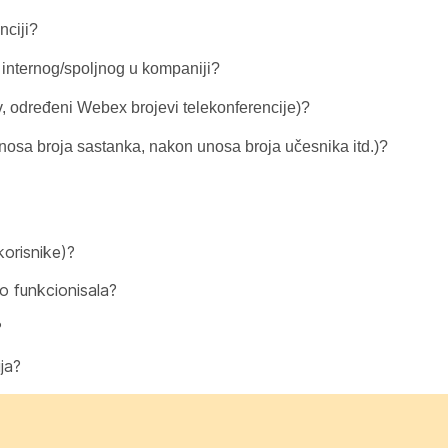
nciji?
 internog/spoljnog u kompaniji?
ziv, određeni Webex brojevi telekonferencije)?
nosa broja sastanka, nakon unosa broja učesnika itd.)?
orisnike)?
o funkcionisala?
?
ja?