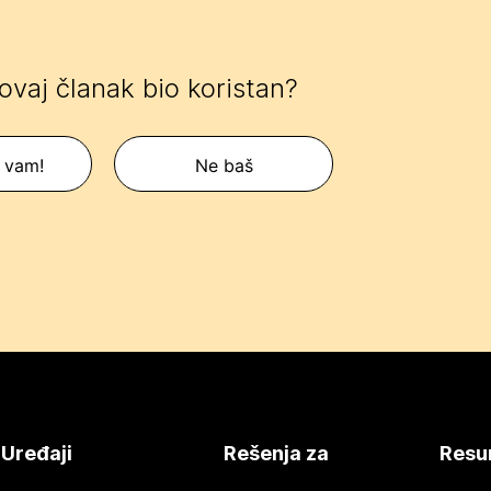
 ovaj članak bio koristan?
 vam!
Ne baš
Uređaji
Rešenja za
Resu