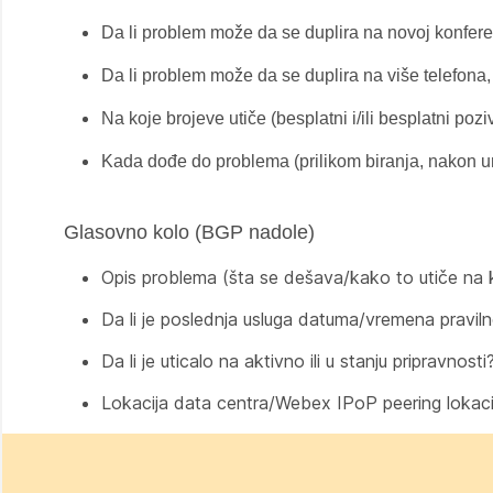
Da li problem može da se duplira na novoj konfere
Da li problem može da se duplira na više telefona,
Na koje brojeve utiče (besplatni i/ili besplatni po
Kada dođe do problema (prilikom biranja, nakon u
Glasovno kolo (BGP nadole)
Opis problema (šta se dešava/kako to utiče na k
Da li je poslednja usluga datuma/vremena praviln
Da li je uticalo na aktivno ili u stanju pripravnosti
Lokacija data centra/Webex IPoP peering lokaci