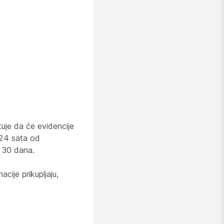
uje da će evidencije
 24 sata od
d 30 dana.
cije prikupljaju,