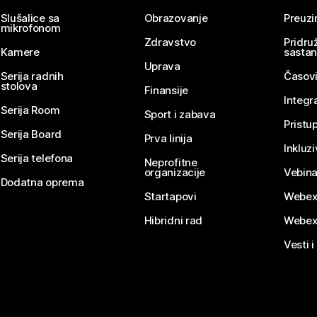
Slušalice sa
Obrazovanje
Preuz
mikrofonom
Zdravstvo
Pridru
Kamere
sasta
Uprava
Serija radnih
Časovi
stolova
Finansije
Integr
Serija Room
Sport i zabava
Pristu
Serija Board
Prva linija
Inkluz
Serija telefona
Neprofitne
organizacije
Vebina
Dodatna oprema
Startapovi
Webex
Hibridni rad
Webex
Vesti i