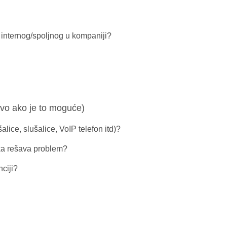
 internog/spoljnog u kompaniji?
živo ako je to moguće)
alice, slušalice, VoIP telefon itd)?
ika rešava problem?
nciji?