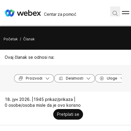
Centar za pomoć
Početak
/
Članak
Ovaj članak se odnosi na:
Proizvodi
Delatnosti
Uloge
18. јун 2026. |
1945 prikaz/prikaza |
0 osobe/osoba misle da je ovo korisno
Pretplati se