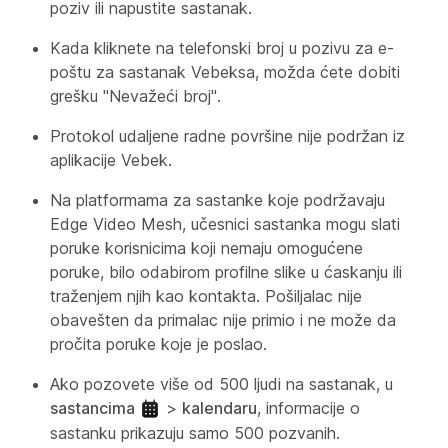
poziv ili napustite sastanak.
Kada kliknete na telefonski broj u pozivu za e-
poštu za sastanak Vebeksa, možda ćete dobiti
grešku "Nevažeći broj".
Protokol udaljene radne površine nije podržan iz
aplikacije Vebek.
Na platformama za sastanke koje podržavaju
Edge Video Mesh, učesnici sastanka mogu slati
poruke korisnicima koji nemaju omogućene
poruke, bilo odabirom profilne slike u ćaskanju ili
traženjem njih kao kontakta. Pošiljalac nije
obavešten da primalac nije primio i ne može da
pročita poruke koje je poslao.
Ako pozovete više od 500 ljudi na sastanak, u
sastancima
>
kalendaru
, informacije o
sastanku prikazuju samo 500 pozvanih.