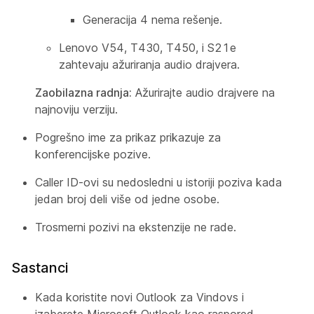
Generacija 4 nema rešenje.
Lenovo V54, T430, T450, i S21e
zahtevaju ažuriranja audio drajvera.
Zaobilazna radnja:
Ažurirajte audio drajvere na
najnoviju verziju.
Pogrešno ime za prikaz prikazuje za
konferencijske pozive.
Caller ID-ovi su nedosledni u istoriji poziva kada
jedan broj deli više od jedne osobe.
Trosmerni pozivi na ekstenzije ne rade.
Sastanci
Kada koristite novi Outlook za Vindovs i