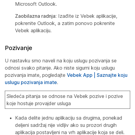
Microsoft Outlook.
Zaobilazna radnja:
Izađite iz Vebek aplikacije,
pokrenite Outlook, a zatim ponovo pokrenite
Vebek aplikaciju.
Pozivanje
U nastavku smo naveli na koju uslugu pozivanja se
odnosi svako pitanje. Ako niste sigurni koju uslugu
pozivanja imate, pogledajte
Vebek App | Saznajte koju
uslugu pozivanja imate
.
Sledeća pitanja se odnose na Vebek pozive i pozive
koje hostuje provajder usluga
Kada delite jednu aplikaciju sa drugima, ponekad
deljeni sadržaj nije vidljiv ako su prozori drugih
aplikacija postavljeni na vrh aplikacije koja se deli.