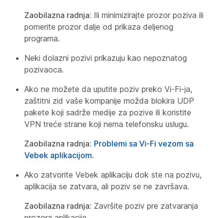
Zaobilazna radnja:
Ili minimizirajte prozor poziva ili
pomerite prozor dalje od prikaza deljenog
programa.
Neki dolazni pozivi prikazuju kao nepoznatog
pozivaoca.
Ako ne možete da uputite poziv preko Vi-Fi-ja,
zaštitni zid vaše kompanije možda blokira UDP
pakete koji sadrže medije za pozive ili koristite
VPN treće strane koji nema telefonsku uslugu.
Zaobilazna radnja:
Problemi sa Vi-Fi vezom sa
Vebek aplikacijom
.
Ako zatvorite Vebek aplikaciju dok ste na pozivu,
aplikacija se zatvara, ali poziv se ne završava.
Zaobilazna radnja:
Završite poziv pre zatvaranja
prozora aplikacije.