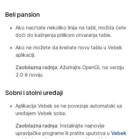
Beli pansion
Ako nacrtate nekoliko linija na tabli, možda ćete
doći do kašnjenja prilikom otvaranja table.
Ako ne možete da kreirate novu tablu u Vebek
aplikaciji.
Zaobilazna radnja:
Ažurirajte OpenGL na verziju
2.0 ili noviju.
Sobni i stolni uređaji
Aplikacija Vebek se ne povezuje automatski sa
uređajem Vebek sobe.
Zaobilazna radnja:
Instalirajte najnovije
upravljačke programe ili pratite uputstva u
Vebek