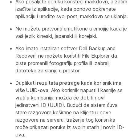
Ako pošaljete poruku koristeći markdovn, a zatim
izađite iz aplikacije, kada ponovo pokrenete
aplikaciju i uredite svoj post, markdovn se uklanja.
Ne možete pretvoriti emotikone u emojije kada je
vaš jezik kineski, japanski ili korejski.
Ako imate instaliran softver Dell Backup and
Recoveri, ne možete koristiti File Ekplorer da
biste promenili fotografiju profila ili izabrali
datoteke za slanje u prostor.
Duplikati rezultata pretrage kada korisnik ima
više UUID-ova:
Ako korisnik napusti i kasnije se
vrati u kompaniju, možda će dobiti novi
jedinstveni ID (UUID). Budući da sistem čuva
stare razgovore keširane na klijentu i nove
razgovore na serveru, traženje tog korisnika
može prikazati poruke iz svojih starih i novih ID-
ova.