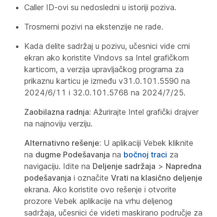
Caller ID-ovi su nedosledni u istoriji poziva.
Trosmerni pozivi na ekstenzije ne rade.
Kada delite sadržaj u pozivu, učesnici vide crni
ekran ako koristite Vindovs sa Intel grafičkom
karticom, a verzija upravljačkog programa za
prikaznu karticu je između v31.0.101.5590 na
2024/6/11 i 32.0.101.5768 na 2024/7/25.
Zaobilazna radnja:
Ažurirajte Intel grafički drajver
na najnoviju verziju.
Alternativno rešenje:
U aplikaciji Vebek kliknite
na
dugme Podešavanja
na
bočnoj traci
za
navigaciju. Idite na
Deljenje sadržaja
>
Napredna
podešavanja
i označite
Vrati na klasično deljenje
ekrana. Ako koristite ovo rešenje i otvorite
prozore Vebek aplikacije na vrhu deljenog
sadržaja, učesnici će videti maskirano područje za