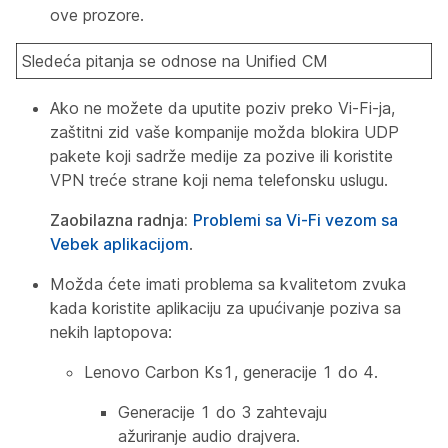
ove prozore.
Sledeća pitanja se odnose na Unified CM
Ako ne možete da uputite poziv preko Vi-Fi-ja,
zaštitni zid vaše kompanije možda blokira UDP
pakete koji sadrže medije za pozive ili koristite
VPN treće strane koji nema telefonsku uslugu.
Zaobilazna radnja:
Problemi sa Vi-Fi vezom sa
Vebek aplikacijom
.
Možda ćete imati problema sa kvalitetom zvuka
kada koristite aplikaciju za upućivanje poziva sa
nekih laptopova:
Lenovo Carbon Ks1, generacije 1 do 4.
Generacije 1 do 3 zahtevaju
ažuriranje audio drajvera.