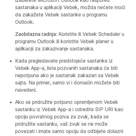
izaberete Microsoft Outlook kao raspored
sastanaka u aplikaciji Vebek, možda nećete moći
da zakažete Vebek sastanke u programu
Outlook.
Zaobilazna radnja:
Koristite ili Vebek Scheduler u
programu Outlook ili koristite Vebek planer u
aplikaciji za zakazivanje sastanaka.
Kada pregledavate predstojeće sastanke iz
Vebek App-a, lista pozvanih sastanaka će biti
nepotpuna ako je sastanak zakazan sa Vebek
sajta. Na primer, samo vi i domaćin možete biti
navedeni.
Ako se pridružite potpuno opremljenom Vebek
sastanku iz Vebek App-a i odredite SIP URI kao
opciju povratnog poziva za zvuk, kada se
pridružite sastanku, vaš zvuk se ne može
povezati i imate samo opciju da odbijete dolazni