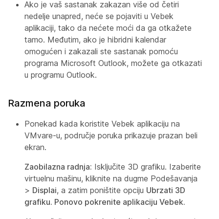
Ako je vaš sastanak zakazan više od četiri
nedelje unapred, neće se pojaviti u Vebek
aplikaciji, tako da nećete moći da ga otkažete
tamo. Međutim, ako je hibridni kalendar
omogućen i zakazali ste sastanak pomoću
programa Microsoft Outlook, možete ga otkazati
u programu Outlook.
Razmena poruka
Ponekad kada koristite Vebek aplikaciju na
VMvare-u, područje poruka prikazuje prazan beli
ekran.
Zaobilazna radnja:
Isključite 3D grafiku. Izaberite
virtuelnu mašinu, kliknite na dugme Podešavanja
>
Displai
, a zatim poništite opciju
Ubrzati 3D
grafiku
. Ponovo pokrenite aplikaciju Vebek.