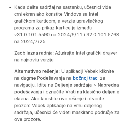
Kada delite sadržaj na sastanku, učesnici vide
crni ekran ako koristite Vindovs sa Intel
grafičkom karticom, a verzija upravljačkog
programa za prikaz kartice je između
v31.0.101.5590 na 2024/6/11 i 32.0.101.5768
na 2024/7/25.
Zaobilazna radnja:
Ažurirajte Intel grafički drajver
na najnoviju verziju.
Alternativno rešenje:
U aplikaciji Vebek kliknite
na
dugme Podešavanja
na
bočnoj traci
za
navigaciju. Idite na
Deljenje sadržaja
>
Napredna
podešavanja
i označite
Vrati na klasično deljenje
ekrana. Ako koristite ovo rešenje i otvorite
prozore Vebek aplikacije na vrhu deljenog
sadržaja, učesnici će videti maskirano područje za
ove prozore.