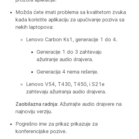
Možda ćete imati problema sa kvalitetom zvuka
kada koristite aplikaciju za upućivanje poziva sa
nekih laptopova:
Lenovo Carbon Ks1, generacije 1 do 4.
Generacije 1 do 3 zahtevaju
ažuriranje audio drajvera.
Generacija 4 nema rešenje.
Lenovo V54, T430, T450, i S21e
zahtevaju ažuriranja audio drajvera.
Zaobilazna radnja:
Ažurirajte audio drajvere na
najnoviju verziju.
Pogrešno ime za prikaz prikazuje za
konferencijske pozive.