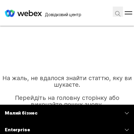
Довідковий центр
На жаль, не вдалося знайти статтю, яку ви
шукаєте.
Перейдіть на головну сторінку або
виконайте пошук знову.
Малий бізнес
Тарифи
Головна
Enterprise