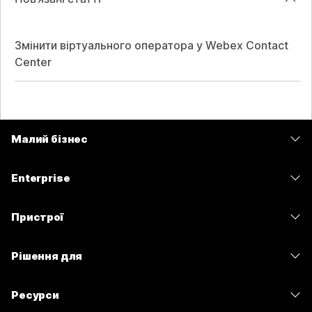
Змінити віртуального оператора у Webex Contact
Center
Малий бізнес
Тарифи
Enterprise
Програма Webex
Webex Suite
Пристрої
Наради
Calling
Гарнітури
Calling
Рішення для
Наради
Камери
Обмін повідомленнями
Освітні заклади
Обмін повідомленнями
Ресурси
Серія настільних пристроїв
Спільний доступ до екрана
Медичні установи