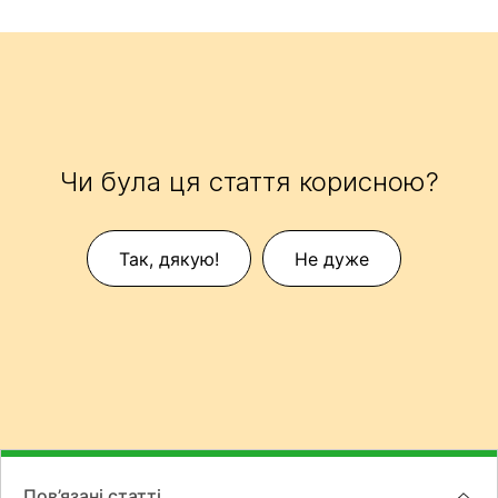
Чи була ця стаття корисною?
Так, дякую!
Не дуже
Пов’язані статті