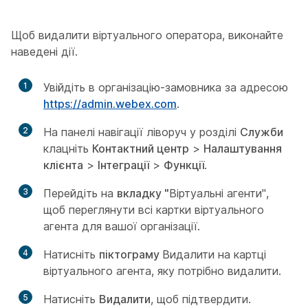
Щоб видалити віртуального оператора, виконайте
наведені дії.
1
Увійдіть в організацію-замовника за адресою
https://admin.webex.com
.
2
На панелі навігації ліворуч у розділі
Служби
клацніть
Контактний центр
>
Налаштування
клієнта
>
Інтеграції
>
Функції
.
3
Перейдіть на
вкладку "
Віртуальні агенти",
щоб переглянути всі картки віртуального
агента для вашої організації.
4
Натисніть
піктограму
Видалити на картці
віртуального агента, яку потрібно видалити.
5
Натисніть
Видалити
, щоб підтвердити.