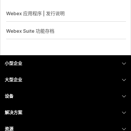
Webex 应用程序 | 发行说明
Webex Suite 功能存档
小型企业
定价
大型企业
Webex 应用程序
Webex Suite
设备
Meetings
Calling
头戴式耳机
Calling
解决方案
Meetings
摄像头
消息传递
教育
消息传递
资源
Desk 系列