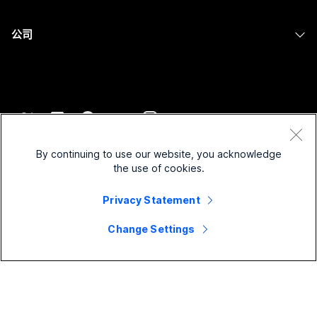
屏幕共享
医疗保健
Slido
下载
Room 系列
公司
政府
Webinars
加入测试会议
Board 系列
Cisco
财务
Events
在线课程
Phone 系列
联系技术支持
体育与娱乐
Contact Center
集成
配件
联系销售
一线员工
CPaaS
辅助功能
条款和条件
Webex Blog
非营利组织
安全性
By continuing to use our website, you acknowledge
包容性
隐私权声明
the use of cookies.
Webex 思想领导力
新兴公司
Control Hub
Cookie
直播和点播网络研讨会
Privacy Statement
Webex 商店
商标
混合式工作
Webex 社区
©
2026
Cisco 和/或其附属公司。保留所有权利。
职业
Change Settings
Webex 开发人员
新闻和创新