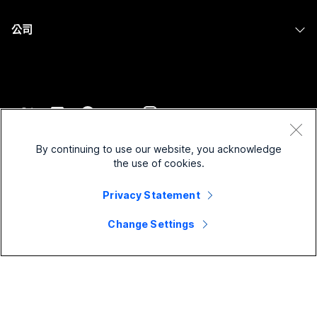
醫療保健
Slido
下載
Room 系列
公司
政府
Webinars
加入測驗會議
Board 系列
Cisco
財務
Events
線上課程
電話系列
聯絡技術支援
運動與娛樂
Contact Center
整合
配件
聯絡銷售人員
前線
CPaaS
協助工具
條款和條件
Webex 部落格
非營利
安全性
By continuing to use our website, you acknowledge
包容性
隱私權聲明
the use of cookies.
Webex 思想領導力
啟動
Control Hub
Cookie
即時和隨選網路研討會
Privacy Statement
Webex Merch Store
商標
混合式工作
Webex 社群
©
2026
Cisco 和/或其子公司。保留所有權利。
職業
Change Settings
Webex 開發人員
新聞與創新