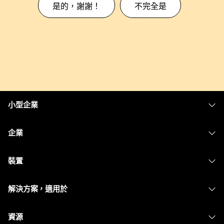
是的，謝謝！
不完全是
小型企業
定價
企業
Webex 應用程式
Webex Suite
裝置
Meetings
Calling
耳機
Calling
解決方案，適用於
Meetings
攝影機
Messaging
教育
Messaging
資源
Desk 系列
螢幕共用