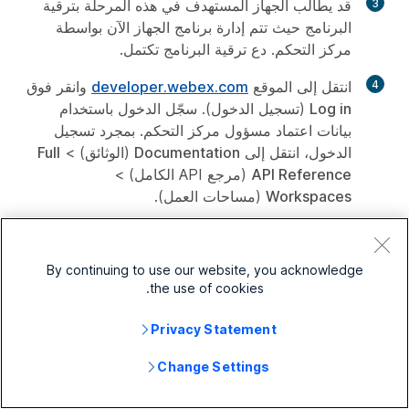
3
قد يطالب الجهاز المستهدف في هذه المرحلة بترقية
البرنامج حيث تتم إدارة برنامج الجهاز الآن بواسطة
مركز التحكم. دع ترقية البرنامج تكتمل.
4
انتقل إلى الموقع
developer.webex.com
وانقر فوق
Log in
(تسجيل الدخول). سجّل الدخول باستخدام
بيانات اعتماد مسؤول مركز التحكم. بمجرد تسجيل
الدخول، انتقل إلى
Documentation
(الوثائق) >
Full
API Reference
(مرجع API الكامل) >
Workspaces
(مساحات العمل).
5
انتقل إلى
Workspaces
(مساحات العمل) وانقر فوق
أمر GET
List Workspaces
(قائمة مساحات العمل)
By continuing to use our website, you acknowledge
للحصول على معرّف مساحة العمل للجهاز الذي تريد
the use of cookies.
نقله إلى الوضع الشخصي.
Privacy Statement
تحتاج إلى الحصول على معرّف مساحة العمل قبل أن
تتمكن من تخصيص الجهاز. في قائمة مساحات العمل،
Change Settings
يمكنك رؤية قائمة بمعلمات الاستعلام التي يمكن
استخدامها. عادة ما يمكن استخدام معلمة استعلام اسم