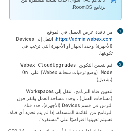
لا يدعم TAC سوى أحدث نسخة مستقرة من
برنامج RoomOS.
1
من نافذة عرض العميل في الموقع
https://admin.webex.com
، انتقل إلى
Devices
(الأجهزة) وحدد الجهاز أو الأجهزة التي ترغب في
تكوينها.
2
قم بتعيين التكوين
Webex CloudUpgrades
(وضع ترقيات سحابة Webex) على
On
Mode
(تشغيل).
لتعيين قناة البرنامج، انتقل إلى
Workspaces
(مساحات العمل) ، وحدد مساحة العمل وانقر فوق
الترس في قسم
Devices
(الأجهزة). حدد قناة
البرنامج من القائمة المنسدلة. إذا لم يتم تحديد أي قناة،
فسيتم تعيينها افتراضيًا على "مستقرة".