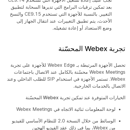
تجب عليك إعادة تشغيل الأجهزة التي تستخدم CE9.14
بعد تمكين ترقيات البرامج التي تديرها السحابة لتطبيق
التغيير. بالنسبة للأجهزة التي تستخدم CE9.15 والنسخ
الأحدث، يتم تطبيق التغييرات عند انتقال الجهاز إلى
وضع الاستعداد أو إعادة تشغيله.
تجربة Webex المحسّنة
تحصل الأجهزة المرتبطة بـ Webex Edge للأجهزة على تجربة
Webex Meetings محسّنة بالكامل عند الاتصال باجتماعات
Webex. تستمر الأجهزة في استخدام SIP للطلب الداخلي وعند
الاتصال بالخدمات الخارجية.
الخيارات المتوفرة عند تمكين تجربة Webex المحسّنة
لوحة المعلومات ثنائية الاتجاه في Webex Meetings
الوسائط من خلال النسخة 2.0 للنظام الأساسي للفيديو
من Webex، بما في ذلك عقد الفيديو الهجين