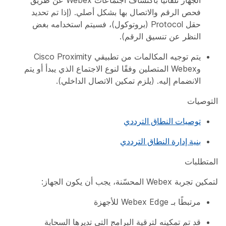
الجهاز تلقائيًا باكتشاف اجتماعات Webex عن طريق
فحص الرقم والاتصال بها بشكل أصلي. (إذا تم تحديد
حقل
Protocol
(بروتوكول)، فسيتم استخدامه بغض
النظر عن تنسيق الرقم).
يتم توجيه المكالمات من تطبيقي Cisco Proximity
وWebex المتصلين وفقًا لنوع الاجتماع الذي يبدأ أو يتم
الانضمام إليه. (يلزم تمكين الاتصال الداخلي).
التوصيات
توصيات النطاق الترددي
بنية إدارة النطاق الترددي
المتطلبات
لتمكين تجربة Webex المحسّنة، يجب أن يكون الجهاز:
مرتبطًا بـ Webex Edge للأجهزة
قد تم تمكينه لترقية البرامج التي تديرها السحابة