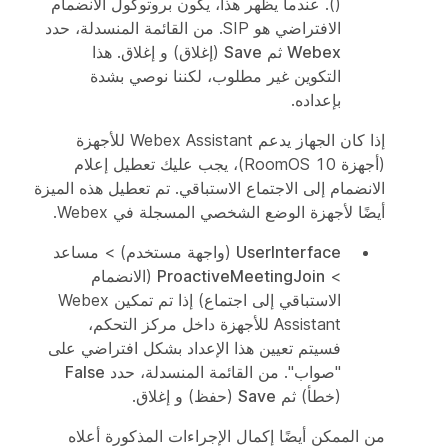
()
. عندما يظهر هذا، يكون بروتوكول الانضمام
الافتراضي هو SIP. من القائمة المنسدلة، حدد
Webex
ثم
Save
(إغلاق) و
إغلاق
. هذا
التكوين غير مطلوب، لكننا نوصي بشدة
بإعداده.
إذا كان الجهاز يدعم Webex Assistant للأجهزة
(أجهزة RoomOS 10)، يجب عليك تعطيل إعلام
الانضمام إلى الاجتماع الاستباقي. تم تعطيل هذه الميزة
أيضًا لأجهزة الوضع الشخصي المسجلة في Webex.
UserInterface
(واجهة مستخدم) >
مساعد
>
ProactiveMeetingJoin
(الانضمام
الاستباقي إلى اجتماع) إذا تم تمكين Webex
Assistant للأجهزة داخل مركز التحكم،
فسيتم تعيين هذا الإعداد بشكل افتراضي على
"صواب". من القائمة المنسدلة، حدد
False‎
(خطأ) ثم
Save
(حفظ) و
إغلاق
.
من الممكن أيضًا إكمال الإجراءات المذكورة أعلاه