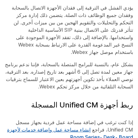
يؤدي الفشل في الترقية إلى فقدان الأجهزة الاتصال بالسحابة
وفقدان جميع الوظائف ذات الصلة. يتضمن ذلك إدارة مركز
التحكم والتحليلات والتقويم الهجين من بين ميزات أخرى. لن
تتأثر قدرتك على الاتصال ببنية SIP الأساسية الداخلية
واستخدامها. بالإضافة إلى ذلك، تفقد الأجهزة الموجودة على
النسخ غير المدعومة القدرة على الارتباط بسحابة Webex
باستخدام موصل جهاز Webex.
بشكل عام، بالنسبة للبرامج المتصلة بالسحابة، فإننا ندعم برنامج
جهاز معين لمدة تصل إلى 6 أشهر بعد تاريخ إصداره. بعد الترقية،
نوصي العملاء بأخذ تكوين أجهزتهم بعين الاعتبار للسماح بترقيات
السحابة التلقائية من خلال مركز تحكم Webex.
ربط أجهزة Unified CM المسجلة
إذا كنت ترغب في إضافة مساحة عمل فردية بجهاز مسجل
Unified CM، فراجع
إنشاء مساحة عمل وإضافة خدمات لأجهزة
Board وDesk وRoom Series
.