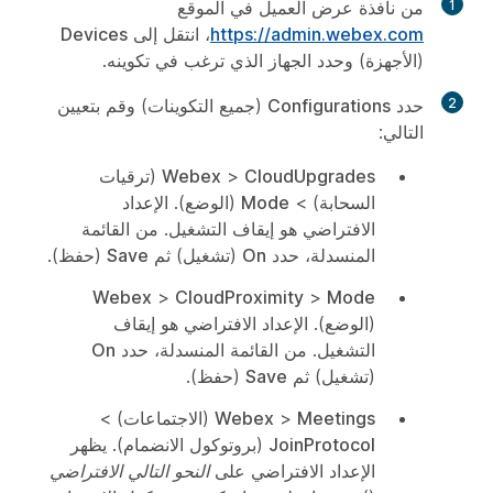
1
من نافذة عرض العميل في الموقع
https://admin.webex.com
، انتقل إلى
Devices‎
(الأجهزة) وحدد الجهاز الذي ترغب في تكوينه.
2
حدد
Configurations
(جميع التكوينات) وقم بتعيين
التالي:
CloudUpgrades
>
Webex
(ترقيات
السحابة) >
Mode
(الوضع)
. الإعداد
الافتراضي هو إيقاف التشغيل. من القائمة
المنسدلة، حدد
On
(تشغيل) ثم
Save
(حفظ).
Webex
>
CloudProximity
>
Mode
(الوضع)
. الإعداد الافتراضي هو إيقاف
التشغيل. من القائمة المنسدلة، حدد
On
(تشغيل) ثم
Save
(حفظ).
Meetings
>
Webex
(الاجتماعات) >
JoinProtocol
(بروتوكول الانضمام)
. يظهر
الإعداد الافتراضي على
النحو التالي الافتراضي