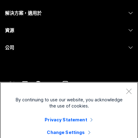
Calling
耳機
Calling
解決方案，適用於
Meetings
攝影機
Messaging
教育
Messaging
資源
Desk 系列
螢幕共用
醫療保健
Slido
下載
Room 系列
公司
政府
Webinars
加入測驗會議
Board 系列
Cisco
財務
Events
線上課程
電話系列
聯絡技術支援
運動與娛樂
Contact Center
整合
配件
聯絡銷售人員
前線
CPaaS
協助工具
條款和條件
Webex 部落格
非營利
安全性
By continuing to use our website, you acknowledge
包容性
隱私權聲明
the use of cookies.
Webex 思想領導力
啟動
Control Hub
Cookie
即時和隨選網路研討會
Webex Merch Store
Privacy Statement
商標
混合式工作
Webex 社群
©
2026
Cisco 和/或其子公司。保留所有權利。
職業
Change Settings