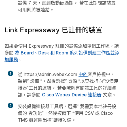
設備 7 天，直到啟動碼過期。 若在此期間該裝置
可用則將被連結。
Link Expressway 已註冊的裝置
如果要使用 Expressway 註冊的設備添加單個工作區，請
參閱
為 Board、Desk 和 Room 系列設備創建工作區並添
加服務
。
1
從 https://admin.webex.com
中的
客戶檢視中，
轉到“
設備
”，然後選擇“
資源
”以查找指向“設備連
接器”工具的連結。 若要瞭解有關該工具的詳細資
訊，請參閱
Cisco Webex Device 連接器
文章。
2
安裝設備連接器工具后，選擇“
我需要本地註冊設
備的
雲功能”，然後按兩下
“使用 CSV 或 Cisco
TMS 概述匯出檔
”鏈接設備。