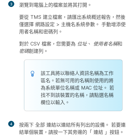
3
瀏覽到電腦上的檔案並將其打開。
要從 TMS 建立檔案，請匯出系統概述報告，然後
僅選擇
網路設定
>
主機名系統參數
。 手動增添使
用者名稱和密碼列。
對於 CSV 檔案，您需要為
位址
、
使用者名稱
和
密碼
創建列。
該工具將以聯絡人資訊名稱為工作
區名。若無可用的名稱則使用的將
為系統單位名稱或 MAC 位址。 若
找不到該裝置的名稱，請點選名稱
欄位以輸入。
4
按兩下
全部
連結以連結所有列出的設備。 若要連
結單個裝置，請按一下其旁邊的「
連結
」按鈕。