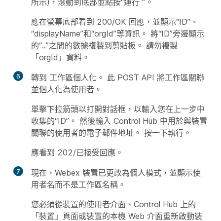
所示)，滾動到底部並點按“運行
”
。
應在螢幕底部看到 200/OK 回應，並顯示“ID”、
“displayName”和“orgId”等資訊。 將“ID”旁邊顯示
的“..”之間的數據複製到剪貼板。 請勿複製
「orgId」資料。
6
轉到
工作區個人化
。 此 POST API 將工作區關聯
並個人化為使用者。
單擊下拉箭頭以打開對話框，以輸入您在上一步中
收集的“ID”。 然後輸入 Control Hub 中用於與裝置
關聯的使用者的電子郵件地址。 按一下
執行
。
應看到 202/已接受回應。
7
現在，Webex 裝置已更改為個人模式，並顯示使
用者名而不是工作區名稱。
您必須從裝置的使用者介面、Control Hub 上的
「裝置」頁面或裝置的本機 Web 介面重新啟動裝