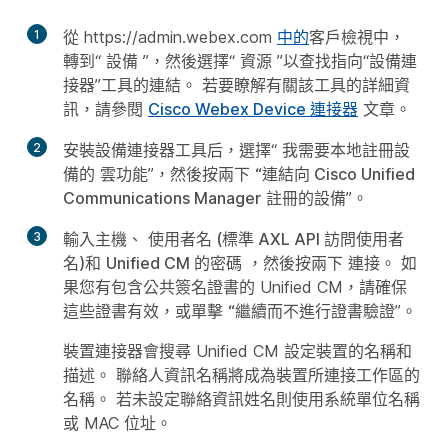
1
從 https://admin.webex.com
中的
客戶檢視中，
轉到“
設備
”，然後選擇“
資源
”以查找指向“設備連
接器”工具的連結。 若要瞭解有關該工具的詳細資
訊，請參閱
Cisco Webex Device 連接器
文章。
2
安裝設備連接器工具后，選擇“
我需要本地註冊設
備的
雲功能”，然後按兩下
“連結向 Cisco Unified
Communications Manager
註冊的設備”。
3
輸入主機
、
使用者名 (標準 AXL API 訪問使用者
名)
和
Unified CM 的密碼
，然後按兩下
連接
。 如
果您有包含公共簽名證書的 Unified CM，請確保
這些證書有效，或單擊
“繼續而不進行證書驗證
”。
裝置連接器會搜尋 Unified CM 設定裝置的名稱和
描述。 聯絡人資訊名稱將成為裝置所連接工作區的
名稱。 若未設定聯絡資訊姓名則使用系統單位名稱
或 MAC 位址。