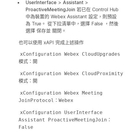
UserInterface
>
Assistant
>
ProactiveMeetingJoin
若已在 Control Hub
中為裝置的 Webex Assistant 設定，則預設
為 True。 從下拉清單中，選擇 False
，然後
選擇
保存並
關閉。
也可以使用 xAPI 完成上述操作
xConfiguration Webex CloudUpgrades 
模式：開
xConfiguration Webex CloudProximity 
模式：開
xConfiguration Webex Meeting 
JoinProtocol：Webex
xConfiguration UserInterface 
Assistant ProactiveMeetingJoin：
False