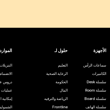
الأجهزة
حلول لـ
الموارد
سماعات الرأس
التعليم
التنزيلات
الكاميرات
الرعاية الصحية
الانضمام
سلسلة Desk
الحكومة
دروس على
سلسلة Room
المال
عمليات ا
سلسلة Board
الرياضة والترفيه
إمكانية 
سلسلة الهاتف
Frontline
الشمولية