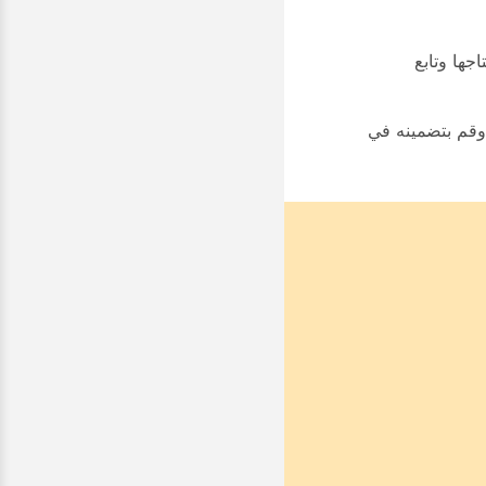
جها وتابع
سال السجلات تلقائيا إلى مركز المساعدة الفنية (TAC) التابع ل Cisco. إذا اتصلت ب TAC ، فانسخ Feedback ID وقم بتضمينه في