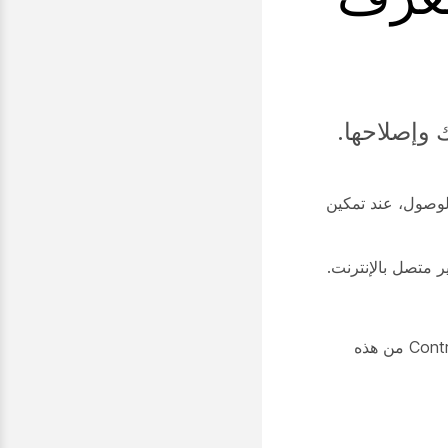
الوصول، عند
تمكين
 متصل بالإنترنت.
يجب أن تعمل الأجهزة المرتبطة Webex Edge for Devices بنظام CE9.14.3 أو إصدار أحدث. لإنشاء سجلات من Control Hub من هذه