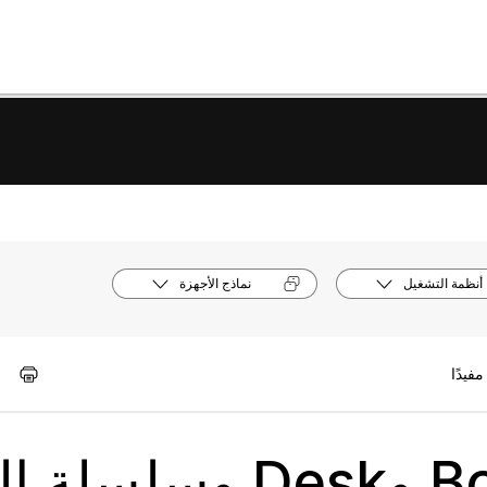
أنظمة التشغيل
نماذج الأجهزة
إدارة سجلات Board وDesk و