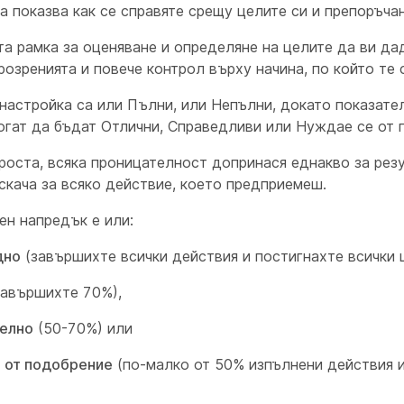
а показва как се справяте срещу целите си и препоръчан
та рамка за оценяване и определяне на целите да ви да
розренията и повече контрол върху начина, по който те 
настройка са или Пълни, или Непълни, докато показате
огат да бъдат Отлични, Справедливи или Нуждае се от 
роста, всяка проницателност допринася еднакво за резу
скача за всяко действие, което предприемеш.
ен напредък е или:
дно
(завършихте всички действия и постигнахте всички 
авършихте 70%),
елно
(50-70%) или
 от подобрение
(по-малко от 50% изпълнени действия 