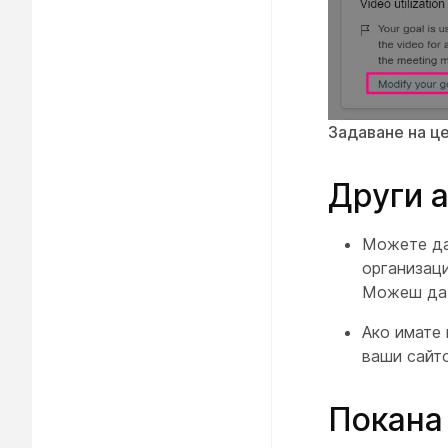
Задаване на ц
Други 
Можете да
организаци
Можеш да 
Ако имате 
ваши сайто
Покана