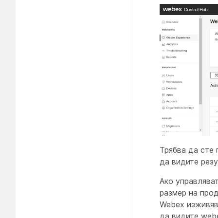
Трябва да сте
да видите резу
Ако управляват
размер на про
Webex изживява
да видите webe