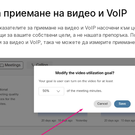
 приемане на видео и VoIP
азателите за приемане на видео и VoIP насочени към це
и за вашите собствени цели, а не нашата препоръка. П
 за видео и VoIP, така че можете да измерите приеман