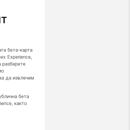
ит
та бета-карта
ex Experience,
а разберете
мо
за да извлечем
ублична бета
ence, както