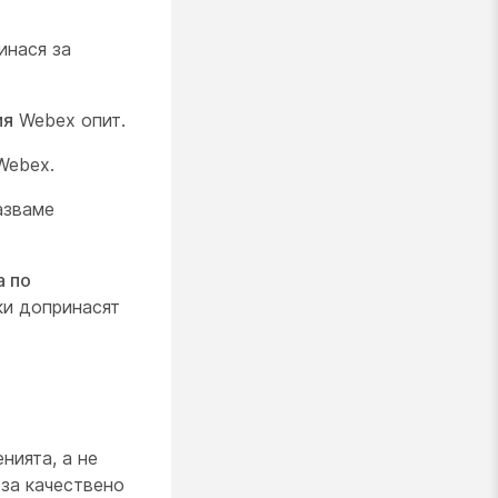
инася за
ия
Webex опит.
Webex.
азваме
а по
и допринасят
нията, а не
 за
качествено