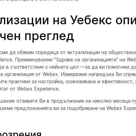
лизации на Уебекс оп
чен преглед
сме да обявим поредица от актуализации на обществена
ience. Преименувахме "Здраве на организацията" на Web
де в съответствие с нейната цел —за да ви помогнем д
та организация от Webex. Измерваме напредъка Ви спря
те практики за настройка, осиновяване и ефективност, 
тат от Webex Experience.
шахме отзивите Ви в продължение на няколко месеца п
вахме предложенията ви за подобряване на Webex Experi
розрения