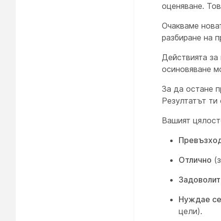
оценяване. Тов
Очакваме нова
разбиране на п
Действията за 
осиновяване м
За да остане п
Резултатът ти 
Вашият цялост
Превъзхо
Отлично
(з
Задоволит
Нуждае се
цели).