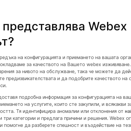
 представлява Webex
т?
редъка на конфигурацията и приемането на вашата орган
окладваме за качеството на Вашето webex изживяване
зрения за нивото на обслужване, така че можете да дей
те предизвикателствата и да подобрите качеството на 
си.
доставя подробна информация за конфигурацията на ва
риемането на услугите, които сте закупили, и всякакви 
остта. Тя идентифицира аномалии или отклонения от
на
и три категории и предлага причини и решения. Webex о
ви помогне да разберете спешност и въздействие на тез