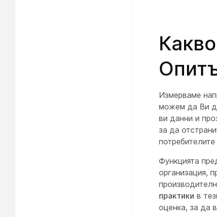
Какво
Опитъ
Измерваме нап
можем да Ви д
ви данни и про
за да отстрани
потребителите 
Функцията пре
организация, п
производителн
практики
в тез
оценка, за да 