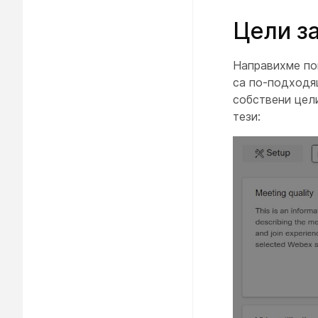
Цели за
Направихме пок
са по-подходящ
собствени цели
тези: