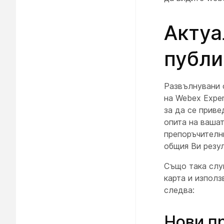
Актуа
публи
Развълнувани 
на Webex Exper
за да се приве
опита на ваша
препоръчителни
общия Ви резул
Също така слу
карта и използ
следва:
Нови п