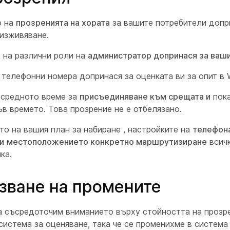
о на
прозренията на хората
за вашите потребители допр
изживяване.
 на различни роли на
администратор допринася за ваш
 телефонни номера допринася за оценката ви за опит в
средното време за
присъединяване към срещата и
пок
в времето. Това прозрение не е отбелязано.
о на вашия план за набиране , настройките на
телефон
и
местоположението конкретно маршрутизиране
всичк
ка.
зване на промените
а съсредоточим вниманието върху стойността на прозре
истема за оценяване, така че се променихме в система