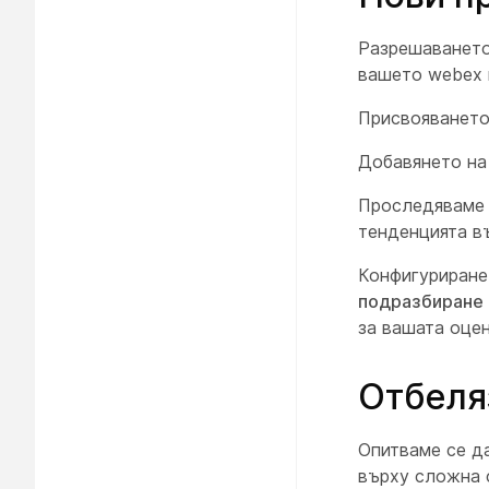
Разрешаванет
вашето webex 
Присвояването
Добавянето на
Проследяваме 
тенденцията въ
Конфигуриранет
подразбиране 
за вашата оцен
Отбеля
Опитваме се д
върху сложна с