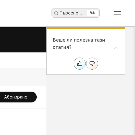
Търсене
...
⌘K
Беше ли полезна тази
статия?
Абониране