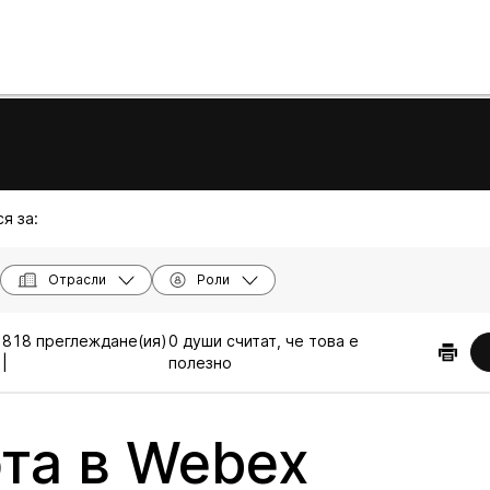
я за:
Отрасли
Роли
.
818 преглеждане(ия)
0 души считат, че това е
|
полезно
та в Webex