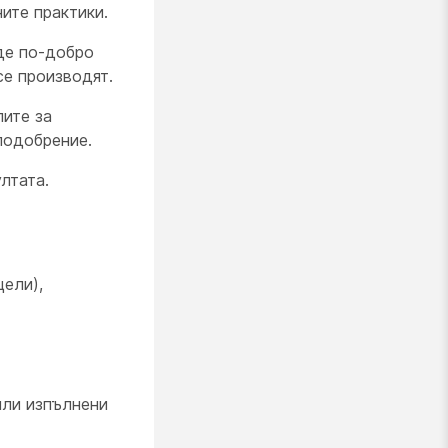
ите практики.
де по-добро
се производят.
лите за
подобрение.
лтата.
цели),
или изпълнени