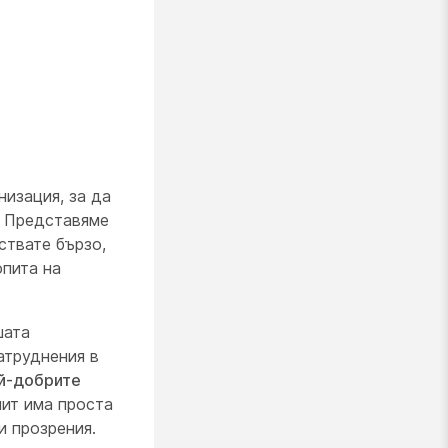
изация, за да
. Представяме
ствате бързо,
опита на
шата
затруднения в
й-добрите
пит има проста
и прозрения.