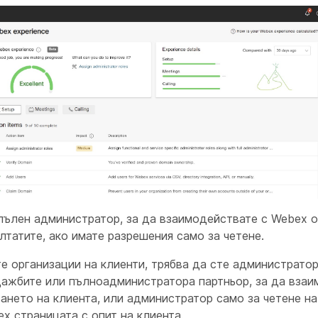
 пълен администратор, за да взаимодействате с Webex о
лтатите, ако имате разрешения само за четене.
е организации на клиенти, трябва да сте администратор
дажбите или пълноадминистратора партньор, за да взаи
нето на клиента, или администратор само за четене на 
x страницата с опит на клиента.