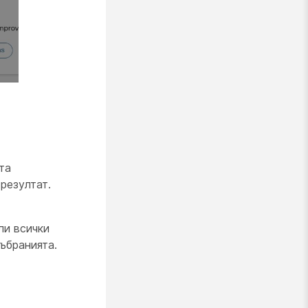
та
резултат.
ли всички
ъбранията.