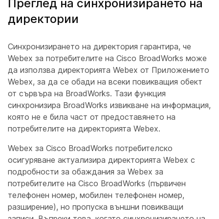
Преглед на синхронизирането на
директории
Синхронизирането на директория гарантира, че
Webex за потребителите на Cisco BroadWorks може
да използва директорията Webex от Приложението
Webex, за да се обади на всеки повикващия обект
от сървъра на BroadWorks. Тази функция
синхронизира BroadWorks извикване на информация,
която не е била част от предоставянето на
потребителите на директорията Webex.
Webex за Cisco BroadWorks потребителско
осигуряване актуализира директорията Webex с
подробности за обаждания за Webex за
потребителите на Cisco BroadWorks (първичен
телефонен номер, мобилен телефонен номер,
разширение), но пропуска външни повикващи
записи. Въпреки това, когато синхронизирането на