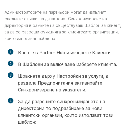
Администраторите на партньори могат да изпълнят
следните стъпки, за да включат Синхронизиране на
директория в рамките на съществуващ Шаблон за клиент,
за да се разреши функцията за клиентските организации,
които използват шаблона.
1
Влезте в Partner Hub и изберете
Клиенти
.
2
В
Шаблони за включване
изберете клиента.
3
Щракнете върху
Настройки за услуги
, в
раздела
Предпочитания
активирайте
Синхронизиране на указатели.
4
За да разрешите синхронизирането на
директории по подразбиране за нови
клиентски органзии, които използват този
шаблон: