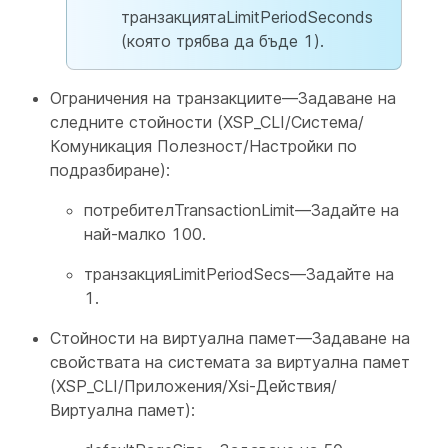
транзакциятаLimitPeriodSeconds
(която трябва да бъде 1).
Ограничения на транзакциите—Задаване на
следните стойности (XSP_CLI/Система/
Комуникация Полезност/Настройки по
подразбиране):
потребителTransactionLimit—Задайте на
най-малко 100.
транзакцияLimitPeriodSecs—Задайте на
1.
Стойности на виртуална памет—Задаване на
свойствата на системата за виртуална памет
(XSP_CLI/Приложения/Xsi-Действия/
Виртуална памет):