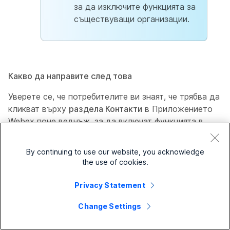
за да изключите функцията за
съществуващи организации.
Какво да направите след това
Уверете се, че потребителите ви знаят, че трябва да
кликват върху
раздела Контакти
в Приложението
Webex поне веднъж, за да включат функцията в
Приложението Webex. Това трябва да бъде
завършено само веднъж.
By continuing to use our website, you acknowledge
the use of cookies.
Задействане на незабавно
Privacy Statement
синхронизиране
Change Settings
Опцията
Синхронизиране сега
позволява на партньорския