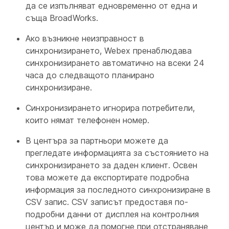
да се изпълняват едновременно от една и
съща BroadWorks.
Ако възникне неизправност в
синхронизирането, Webex пренаблюдава
синхронизирането автоматично на всеки 24
часа до следващото планирано
синхронизиране.
Синхронизирането игнорира потребители,
които нямат телефонен номер.
В центъра за партньори можете да
прегледате информацията за състоянието на
синхронизирането за даден клиент. Освен
това можете да експортирате подробна
информация за последното синхронизиране в
CSV запис. CSV записът предоставя по-
подробни данни от дисплея на контролния
център и може да помогне при отстраняване