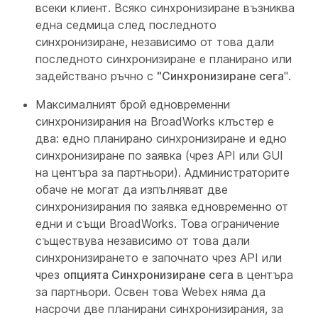
всеки клиент. Всяко синхронизиране възниква
една седмица след последното
синхронизиране, независимо от това дали
последното синхронизиране е планирано или
задействано ръчно с
"Синхронизиране сега
".
Максималният брой едновременни
синхронизирания на BroadWorks клъстер е
два: едно планирано синхронизиране и едно
синхронизиране по заявка (чрез API или GUI
на центъра за партньори). Администраторите
обаче не могат да изпълняват две
синхронизирания по заявка едновременно от
едни и същи BroadWorks. Това ограничение
съществува независимо от това дали
синхронизирането е започнато чрез API или
чрез
опцията Синхронизиране сега
в центъра
за партньори. Освен това Webex няма да
насрочи две планирани синхронизирания, за