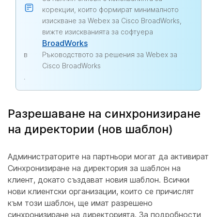
корекции, които формират минималното
изискване за Webex за Cisco BroadWorks,
вижте изискванията за софтуера
BroadWorks
в
Ръководството за решения за Webex за
Cisco BroadWorks
.
Разрешаване на синхронизиране
на директории (нов шаблон)
Администраторите на партньори могат да активират
Синхронизиране на директория за шаблон на
клиент, докато създават новия шаблон. Всички
нови клиентски организации, които се причислят
към този шаблон, ще имат разрешено
синхронизиране на директорията. За подробности