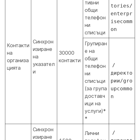
тивни
tories/
общи
enterpr
телефон
isecomm
ни
on
списъци
Синхрон
Групиран
Контакти
изиране
е на
на
30000
на
общи
организа
контакти
указател
/
телефон
цията
и
директо
ни
списъци
рии/gro
(за група
upcommo
доставч
n
ици на
услуги)*
*
Синхрон
/
Лични
изиране