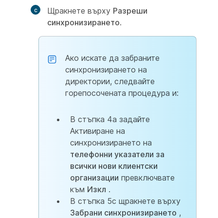
Щракнете върху
Разреши
синхронизирането
.
Ако искате да забраните
синхронизирането на
директории, следвайте
горепосочената процедура и:
В стъпка 4a задайте
Активиране на
синхронизирането на
телефонни указатели за
всички нови клиентски
организации
превключвате
към
Изкл
.
В стъпка 5c щракнете върху
Забрани синхронизирането
,