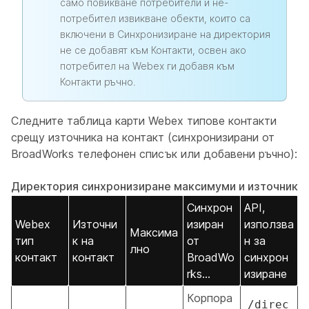
само повикване потребители и не-
потребител извикване обекти, които са
включени в Синхронизиране на директория
не се добавят към Контакти, освен ако
потребител на Webex ги добавя към
Контакти ръчно.
Следните таблица карти Webex типове контакти
срещу източника на контакт (синхронизирани от
BroadWorks телефонен списък или добавени ръчно):
Директория синхронизиране максимуми и източник
Синхрон
API,
Webex
Източни
изиран
използва
Максима
тип
к на
от
н за
лно
контакт
контакт
BroadWo
синхрон
rks...
изиране
Корпора
/direc