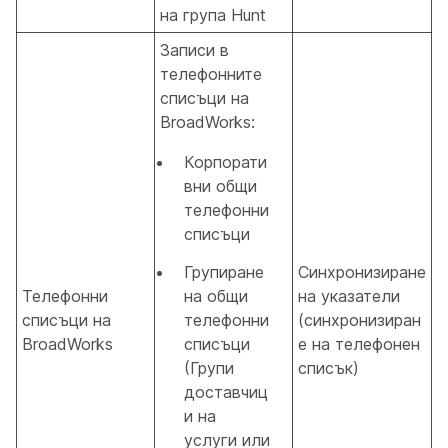
на група Hunt
Записи в
телефонните
списъци на
BroadWorks:
Корпорати
вни общи
телефонни
списъци
Групиране
Синхронизиране
Телефонни
на общи
на указатели
списъци на
телефонни
(синхронизиран
BroadWorks
списъци
е на телефонен
(Групи
списък)
доставчиц
и на
услуги или