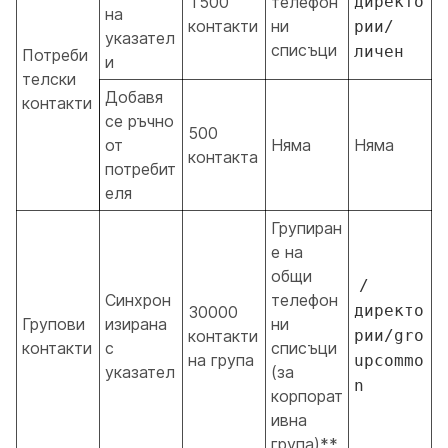
1500
телефон
директо
на
контакти
ни
рии/
указател
списъци
личен
Потреби
и
телски
Добавя
контакти
се ръчно
500
от
Няма
Няма
контакта
потребит
еля
Групиран
е на
общи
/
Синхрон
телефон
директо
30000
Групови
изирана
ни
контакти
рии/gro
контакти
с
списъци
на група
upcommo
указател
(за
n
корпорат
ивна
група)**