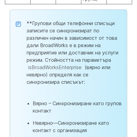
**Групови общи телефонни списъци
записите се синхронизират по
различен начин в зависимост от това
дали BroadWorks е в режим на
предприятие или доставчик на услуги
режим. Стойността на параметъра
isBroadWorksEnterprise
(вярно или
невярно) определя как се
синхронизира списъкът:
Вярно – Синхронизиране като групов
контакт
Невярно—Синхронизиране като
контакт с организация