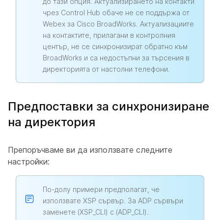
до тази опция. Актуализирането на контакти
чрез Control Hub обаче не се поддържа от
Webex за Cisco BroadWorks. Актуализациите
на контактите, прилагани в контролния
център, не се синхронизират обратно към
BroadWorks и са недостъпни за търсения в
директорията от настолни телефони.
Предпоставки за синхронизиране
на директория
Препоръчваме ви да използвате следните
настройки:
По-долу примери предполагат, че
използвате XSP сървър. За ADP сървъри
заменете (XSP_CLI) с (ADP_CLI).