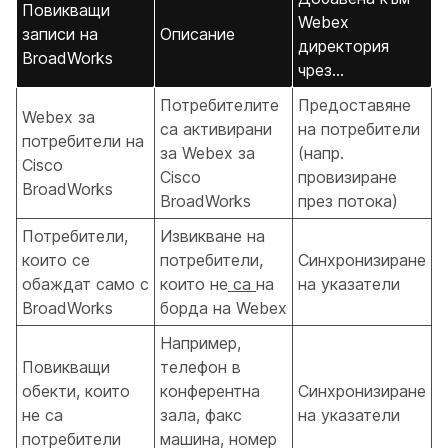
Повикващи
Webex
записи на
Описание
директория
BroadWorks
чрез...
Потребителите
Предоставяне
Webex за
са активирани
на потребители
потребители на
за Webex за
(напр.
Cisco
Cisco
провизиране
BroadWorks
BroadWorks
през потока)
Потребители,
Извикване на
които се
потребители,
Синхронизиране
обаждат само с
които не
са
на
на указатели
BroadWorks
борда на Webex
Например,
Повикващи
телефон в
обекти, които
конферентна
Синхронизиране
не са
зала, факс
на указатели
потребители
машина, номер