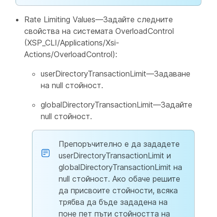
Rate Limiting Values—Задайте следните
свойства на системата OverloadControl
(XSP_CLI/Applications/Xsi-
Actions/OverloadControl):
userDirectoryTransactionLimit—Задаване
на null стойност.
globalDirectoryTransactionLimit—Задайте
null стойност.
Препоръчително е да зададете
userDirectoryTransactionLimit и
globalDirectoryTransactionLimit на
null стойност. Ако обаче решите
да присвоите стойности, всяка
трябва да бъде зададена на
поне пет пъти стойността на