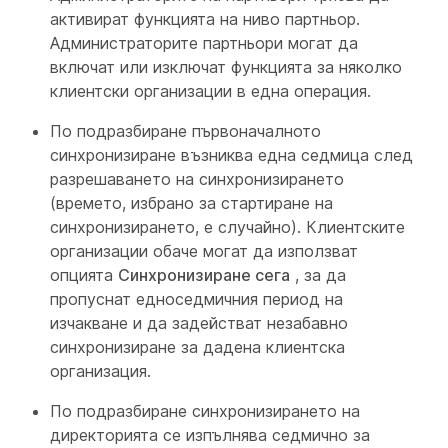
активират функцията на ниво партньор.
Администраторите партньори могат да
включат или изключат функцията за няколко
клиентски организации в една операция.
По подразбиране първоначалното
синхронизиране възниква една седмица след
разрешаването на синхронизирането
(времето, избрано за стартиране на
синхронизирането, е случайно). Клиентските
организации обаче могат да използват
опцията
Синхронизиране сега
, за да
пропуснат едноседмичния период на
изчакване и да задействат незабавно
синхронизиране за дадена клиентска
организация.
По подразбиране синхронизирането на
директорията се изпълнява седмично за