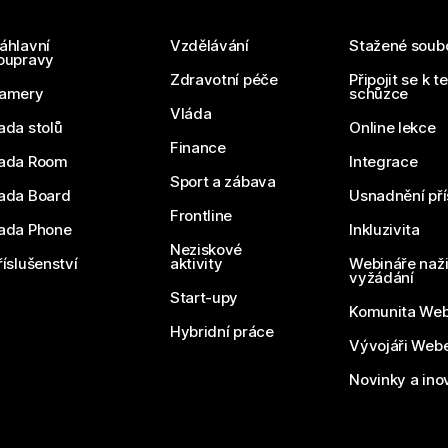
áhlavní
Vzdělávání
Stažené soub
oupravy
Zdravotní péče
Připojit se k t
amery
schůzce
Vláda
ada stolů
Online lekce
Finance
ada Room
Integrace
Sport a zábava
ada Board
Usnadnění pří
Frontline
ada Phone
Inkluzivita
Neziskové
říslušenství
aktivity
Webináře naži
vyžádání
Start-upy
Komunita We
Hybridní práce
Vývojáři Web
Novinky a ino