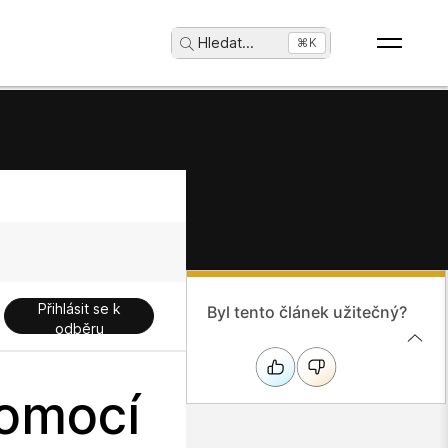
Hledat
...
⌘K
Přihlásit se k
Byl tento článek užitečný?
odběru
pomocí