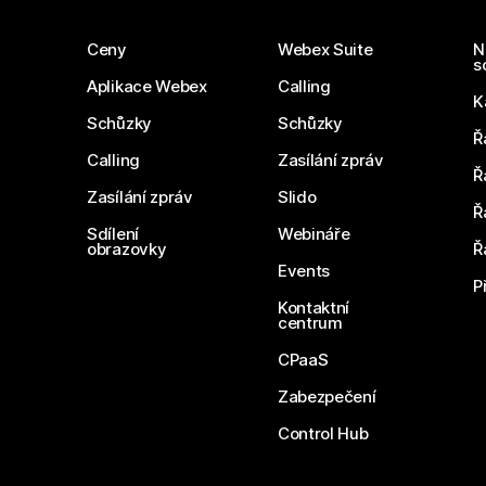
Ceny
Webex Suite
N
s
Aplikace Webex
Calling
K
Schůzky
Schůzky
Ř
Calling
Zasílání zpráv
Ř
Zasílání zpráv
Slido
Ř
Sdílení
Webináře
obrazovky
Ř
Events
P
Kontaktní
centrum
CPaaS
Zabezpečení
Control Hub