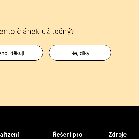
tento článek užitečný?
Ano, děkuji!
Ne, díky
ařízení
Řešení pro
Zdroje