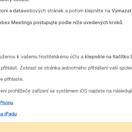
torii a data
webových stránek a potom klepněte na
Vymazat h
Webex Meetings postupujte podle níže uvedených kroků
:
druženou k vašemu hostitelskému účtu a
klepněte na tlačítko 
ihlásit. Zobrazí se stránka jednotného přihlášení vaší spole
 přihlaste.
ení prohlížeče zařízení se systémem iOS najdete na následuj
iPhonu
a iPadu