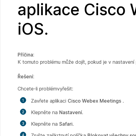
aplikace Cisco
iOS.
Příčina:
K tomuto problému může dojít, pokud je v nastavení
Řešení:
Chcete-li problémvyřešit:
Zavřete aplikaci
Cisco Webex Meetings
.
Klepněte na
Nastavení
.
Klepněte na
Safari
.
Zrušte zaškrtnutí políčka
Blokovat všechny so