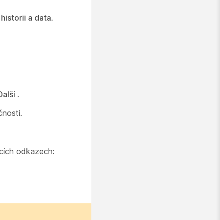
istorii a data
.
Další
.
čnosti.
ících odkazech: