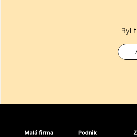
Byl 
Malá firma
Podnik
Z