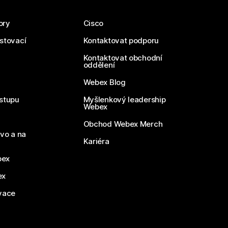
ory
Cisco
estovací
Kontaktovat podporu
Kontaktovat obchodní
oddělení
Webex Blog
stupu
Myšlenkový leadership
Webex
Obchod Webex Merch
vo a na
Kariéra
bex
ex
vace