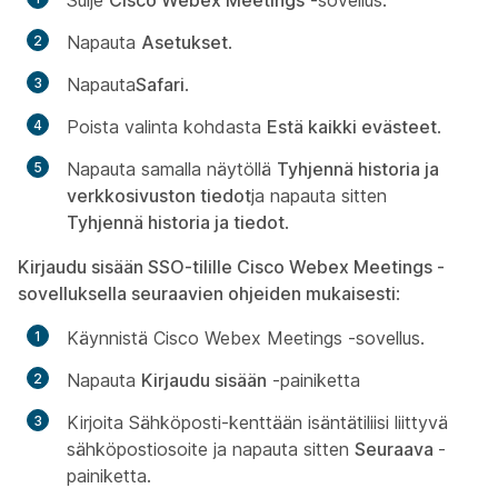
Sulje
Cisco Webex Meetings
-sovellus.
Napauta
Asetukset
.
Napauta
Safari
.
Poista valinta kohdasta
Estä kaikki evästeet
.
Napauta samalla näytöllä
Tyhjennä historia ja
verkkosivuston tiedot
ja napauta sitten
Tyhjennä historia ja tiedot
.
Kirjaudu sisään SSO-tilille Cisco Webex Meetings -
sovelluksella seuraavien ohjeiden mukaisesti
:
Käynnistä Cisco Webex Meetings -sovellus.
Napauta
Kirjaudu sisään
-painiketta
Kirjoita Sähköposti-kenttään isäntätiliisi liittyvä
sähköpostiosoite ja napauta sitten
Seuraava
-
painiketta.