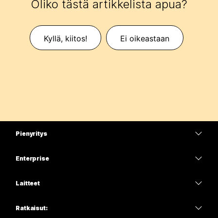
Oliko tästä artikkelista apua?
Kyllä, kiitos!
Ei oikeastaan
Pienyritys
Hinnoittelu
Enterprise
Webex-sovellus
Webex Suite
Laitteet
Meetings
Calling
Kuulokkeet
Calling
Ratkaisut:
Meetings