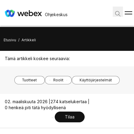
Ohjekeskus
Etusivu
/
Artikkeli
Tämä artikkeli koskee seuraavia:
Tuotteet
Roolit
Käyttöjärjestelmät
02. maaliskuuta 2026 |
274 katselukertaa |
0 henkeä piti tätä hyödyllisenä
Tilaa