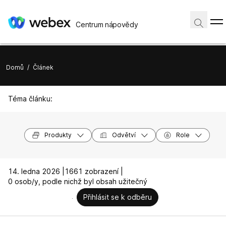
Centrum nápovědy
Domů
/
Článek
Téma článku:
Produkty
Odvětví
Role
14. ledna 2026 |
1661 zobrazení |
0 osob/y, podle nichž byl obsah užitečný
Přihlásit se k odběru