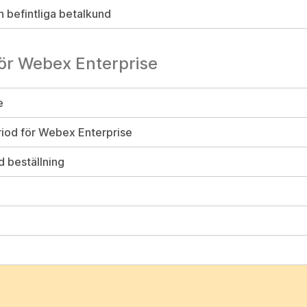
n befintliga betalkund
för Webex Enterprise
e
period för Webex Enterprise
d beställning