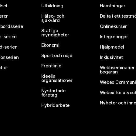
set
Utbildning
Hämtningar
eror
Hälso- och
Delta i ett testm
sjukvård
vbordsserie
Onlinekurser
Statliga
myndigheter
-serien
Integreringar
Ekonomi
d-serien
Hjälpmedel
Sport och nöje
fonserien
Inklusivitet
Frontlinje
ehör
Webbseminarier 
begäran
Ideella
organisationer
Webex Communi
Nystartade
Webex för utvec
företag
Nyheter och inno
Hybridarbete