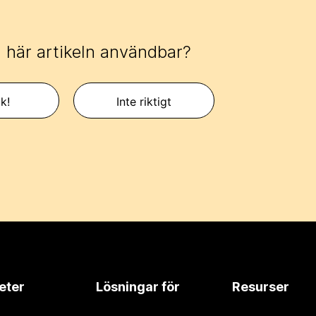
 här artikeln användbar?
k!
Inte riktigt
eter
Lösningar för
Resurser