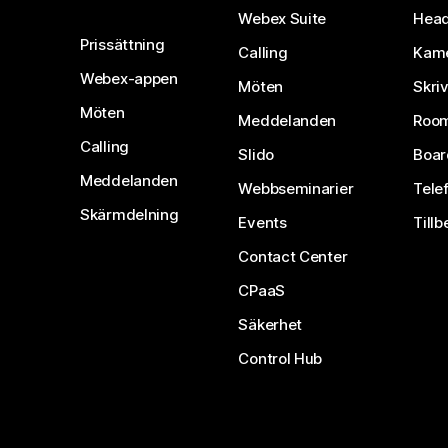
Webex Suite
Head
Prissättning
Calling
Kam
Webex-appen
Möten
Skri
Möten
Meddelanden
Room
Calling
Slido
Boar
Meddelanden
Webbseminarier
Tele
Skärmdelning
Events
Tillb
Contact Center
CPaaS
Säkerhet
Control Hub