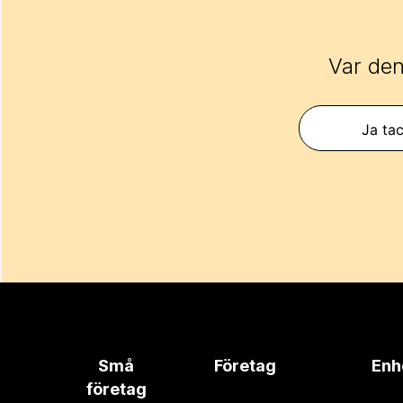
Var den
Ja tac
Små
Företag
Enh
företag