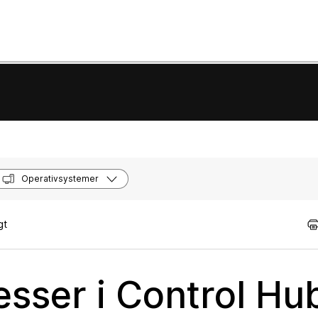
Operativsystemer
gt
sser i Control Hu