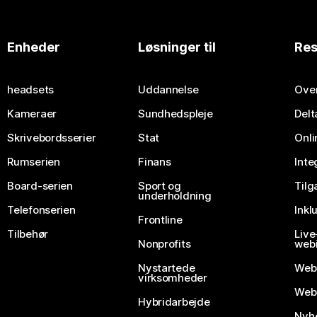
Enheder
Løsninger til
Res
headsets
Uddannelse
Over
Kameraer
Sundhedspleje
Delt
Skrivebordsserier
Stat
Onli
Rumserien
Finans
Inte
Board-serien
Sport og
Til
underholdning
Telefonserien
Inkl
Frontline
Tilbehør
Liv
Nonprofits
webi
Nystartede
Web
virksomheder
Webe
Hybridarbejde
Nyhe