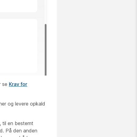
r se
Krav for
oner og levere opkald
 til en bestemt
id. På den anden