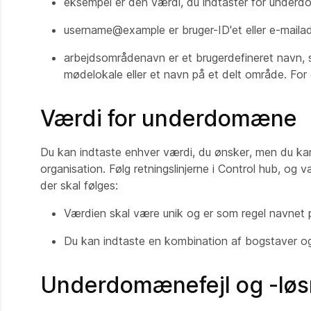
eksempel
er den værdi, du indtaster for underd
username@example
er bruger-ID'et eller e-mai
arbejdsområdenavn
er et brugerdefineret navn, 
mødelokale eller et navn på et delt område. Fo
Værdi for underdomæne
Du kan indtaste enhver værdi, du ønsker, men du kan
organisation. Følg retningslinjerne i Control hub, og 
der skal følges:
Værdien skal være unik og er som regel navnet 
Du kan indtaste en kombination af bogstaver og
Underdomænefejl og -løs