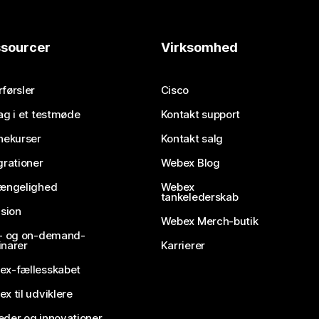
sourcer
Virksomhed
førsler
Cisco
ag i et testmøde
Kontakt support
nekurser
Kontakt salg
grationer
Webex Blog
gængelighed
Webex
tankelederskab
usion
Webex Merch-butik
e- og on-demand-
narer
Karrierer
ex-fællesskabet
x til udviklere
der og innovationer