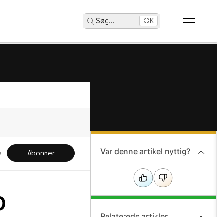
Søg
...
⌘K
Var denne artikel nyttig?
Abonner
b
Relaterede artikler