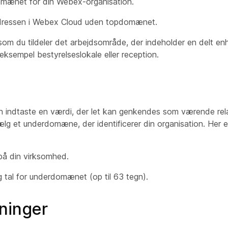
omænet for din Webex-organisation.
ladressen i Webex Cloud uden topdomænet.
som du tildeler det arbejdsområde, der indeholder en delt enh
r eksempel
bestyrelseslokale eller
reception
.
 indtaste en værdi, der let kan genkendes som værende relat
vælg et underdomæne, der identificerer din organisation. Her er 
på din virksomhed.
 tal for underdomænet (op til 63 tegn).
ninger