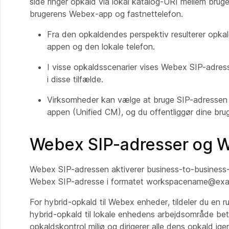
side ringer opkald via lokal katalog-URI mellem brug
brugerens Webex-app og fastnettelefon.
Fra den opkaldendes perspektiv resulterer opkal
appen og den lokale telefon.
I visse opkaldsscenarier vises Webex SIP-adresse
i disse tilfælde.
Virksomheder kan vælge at bruge SIP-adressen s
appen (Unified CM), og du offentliggør dine bru
Webex SIP-adresser og W
Webex SIP-adressen aktiverer business-to-business
Webex SIP-adresse i formatet
workspacename@exa
For hybrid-opkald til Webex enheder, tildeler du en 
hybrid-opkald til lokale enhedens arbejdsområde bet
opkaldskontrol miljø og dirigerer alle dens opkald