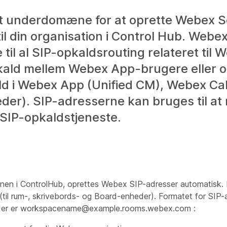
 et underdomæne for at oprette Webex 
til din organisation i Control Hub. Webe
il al SIP-opkaldsrouting relateret til 
pkald mellem Webex App-brugere eller 
ld i Webex App (Unified CM), Webex Call
eder). SIP-adresserne kan bruges til a
 SIP-opkaldstjeneste.
onen i ControlHub, oprettes Webex SIP-adresser automatisk. 
(til rum-, skrivebords- og Board-enheder). Formatet for SIP-
eder er workspacename@example.rooms.webex.com
: