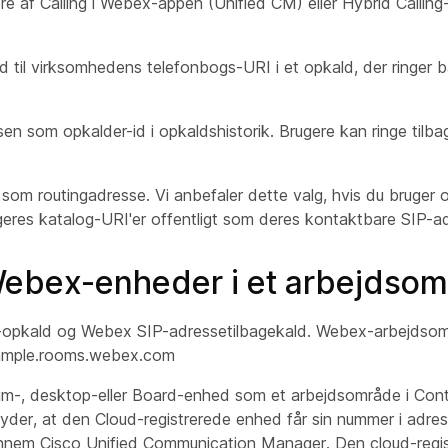
ere af Calling i Webex-appen (Unified CM) eller Hybrid Callin
d til virksomhedens telefonbogs-URI i et opkald, der ringer 
n som opkalder-id i opkaldshistorik. Brugere kan ringe tilba
om routingadresse. Vi anbefaler dette valg, hvis du bruger 
geres katalog-URI'er offentligt som deres kontaktbare SIP-ad
ebex-enheder i et arbejdso
-opkald og Webex SIP-adressetilbagekald. Webex-arbejdsomr
mple.rooms.webex.com
rum-, desktop-eller Board-enhed som et arbejdsområde i Cont
yder, at den Cloud-registrerede enhed får sin nummer i adres
 igennem Cisco Unified Communication Manager. Den cloud-reg