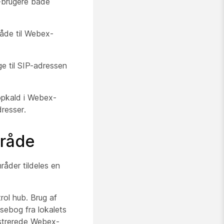
g-brugere både
både til Webex-
ge til SIP-adressen
opkald i Webex-
resser.
mråde
åder tildeles en
rol hub. Brug af
sebog fra lokalets
istrerede Webex-