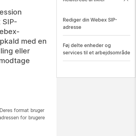
Session
Rediger din Webex SIP-
x SIP-
adresse
Webex-
opkald med en
Føj delte enheder og
ing eller
services til et arbejdsområde
t modtage
Deres format bruger
adressen for brugere