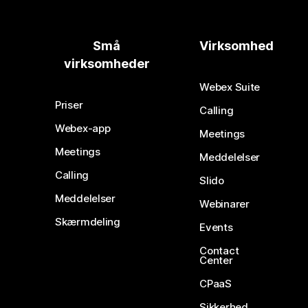
Små
Virksomhed
virksomheder
Webex Suite
Priser
Calling
Webex-app
Meetings
Meetings
Meddelelser
Calling
Slido
Meddelelser
Webinarer
Skærmdeling
Events
Contact
Center
CPaaS
Sikkerhed