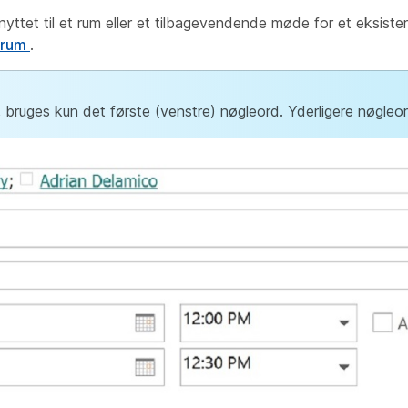
nyttet til et rum eller et tilbagevendende møde for et eksis
t rum
.
, bruges kun det første (venstre) nøgleord. Yderligere nøgleor