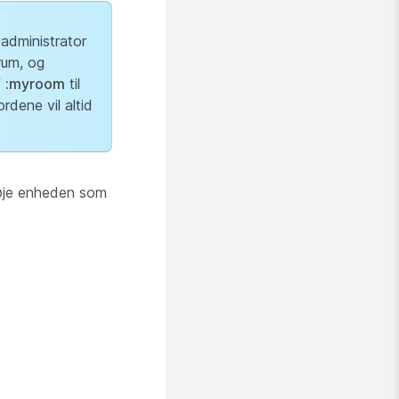
 administrator
rum, og
f
:myroom
til
ordene vil altid
føje enheden som