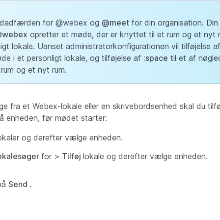
dardadfærden for @webex
og
@meet
for din organisation. Din
webex
opretter et møde, der er knyttet til et rum og et nyt 
gt lokale. Uanset administratorkonfigurationen vil tilføjelse a
e i et personligt lokale, og tilføjelse af
:space
til et af nøgle
 rum og et nyt rum.
ge fra et Webex-lokale eller en skrivebordsenhed skal du til
å enheden, før mødet starter:
okaler og derefter vælge enheden.
okalesøger
for >
Tilføj
lokale og derefter vælge enheden.
 på
Send
.