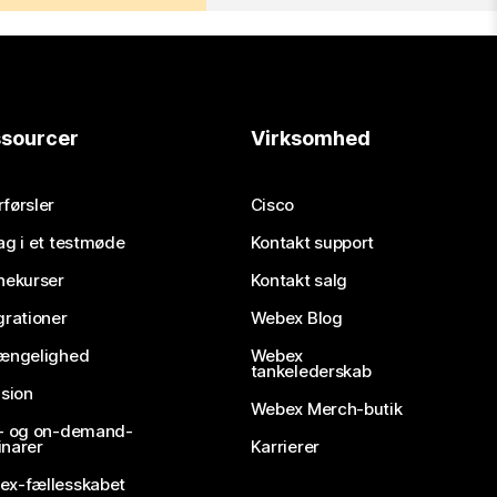
sourcer
Virksomhed
førsler
Cisco
ag i et testmøde
Kontakt support
nekurser
Kontakt salg
grationer
Webex Blog
gængelighed
Webex
tankelederskab
usion
Webex Merch-butik
e- og on-demand-
narer
Karrierer
ex-fællesskabet