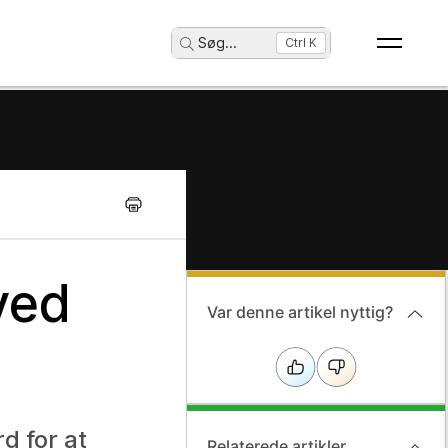
Søg
...
Ctrl K
ved
Var denne artikel nyttig?
d for at
Relaterede artikler