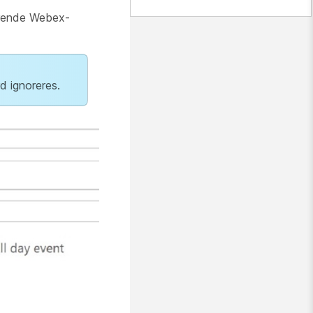
terende Webex-
d ignoreres.