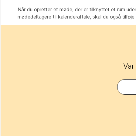
Når du opretter et møde, der er tilknyttet et rum ude
mødedeltagere til kalenderaftale, skal du også tilfø
Var