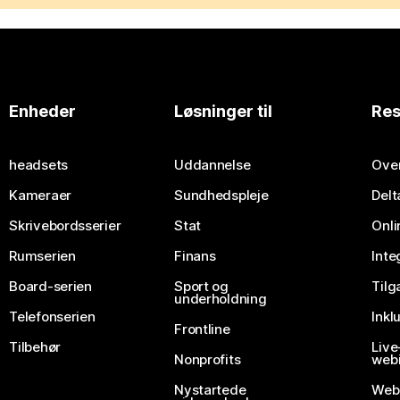
Enheder
Løsninger til
Res
headsets
Uddannelse
Over
Kameraer
Sundhedspleje
Delt
Skrivebordsserier
Stat
Onli
Rumserien
Finans
Inte
Board-serien
Sport og
Til
underholdning
Telefonserien
Inkl
Frontline
Tilbehør
Liv
Nonprofits
webi
Nystartede
Web