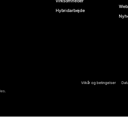
virksomheder
Webe
Hybridarbejde
Nyhe
Vilkår og betingelser
Dat
des.