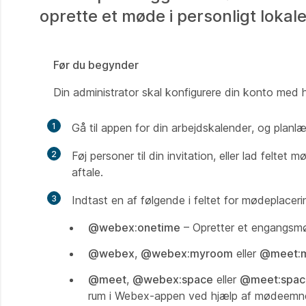
oprette et møde i personligt lokale 
Før du begynder
Din administrator skal konfigurere din konto me
1
Gå til appen for din arbejdskalender, og planl
2
Føj personer til din invitation, eller lad felt
aftale.
3
Indtast en af følgende i feltet for mødeplaceri
@webex:onetime
– Opretter et engangsm
@webex
,
@webex:myroom
eller
@meet:
@meet
,
@webex:space
eller
@meet:spac
rum i Webex-appen ved hjælp af mødeemn