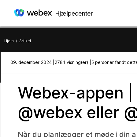
Hjælpecenter
Hjem
/
Artikel
09. december 2024 |
2781 visning(er) |
5 personer fandt dette
Webex-appen | 
@webex eller 
Når du planlægger et møde i din ar