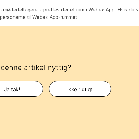
n mødedeltagere, oprettes der et rum i Webex App. Hvis du vil 
je personerne til Webex App-rummet.
 denne artikel nyttig?
Ja tak!
Ikke rigtigt