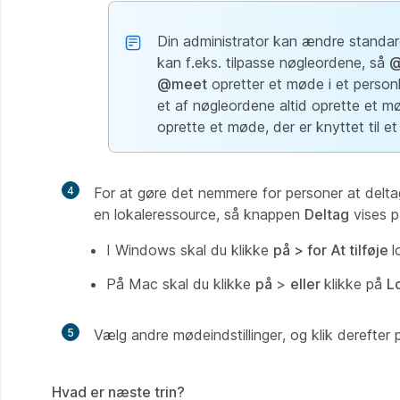
Din administrator kan ændre stan
kan f.eks. tilpasse nøgleordene, så
@
@meet
opretter et møde i et personli
et af nøgleordene altid oprette et mød
oprette et møde, der er knyttet til et
4
For at gøre det nemmere for personer at delta
en lokaleressource, så knappen
Deltag
vises p
I Windows skal du klikke
på >
for At tilføje
l
På Mac skal du klikke
på
>
eller
klikke på
L
5
Vælg andre mødeindstillinger, og klik derefter
Hvad er næste trin?