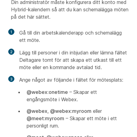
Din administratör måste konfigurera ditt konto med
Hybrid-kalendern så att du kan schemalägga möten
på det här sättet.
1
Gå till din arbetskalenderapp och schemalägg
ett möte.
2
Lägg till personer i din inbjudan eller lämna fältet
Deltagare tomt för att skapa ett utkast till ett
möte eller en kommande avtalad tid.
3
Ange något av följande i fältet för mötesplats:
@webex:onetime
– Skapar ett
engångsmöte i Webex.
@webex
,
@webex:myroom
eller
@meet:myroom
– Skapar ett möte i ett
personligt rum.