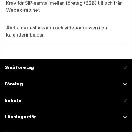
Krav för SIP-samtal mellan företag (B2B) till och från
Webex-molnet
Ändra möteslänkarna och videoadressen i en
kalenderinbjudan
Små företag
Prissättning
Företag
Webex-appen
Webex Suite
Enheter
Möten
Calling
Headset
Calling
Lösningar för
Möten
Kameror
Meddelanden
Utbildning
Meddelanden