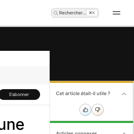
Rechercher
...
⌘K
Cet article était-il utile ?
S’abonner
 une
Articles connexes