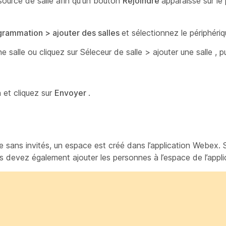
source de salle afin qu'un bouton
Rejoindre
apparaisse sur le 
ogrammation >
ajouter des salles
et sélectionnez le périphériq
ne salle ou cliquez sur Séleceur de salle > ajouter
une salle , p
 et cliquez sur
Envoyer
.
 sans invités, un espace est créé dans l’application Webex. 
us devez également ajouter les personnes à l’espace de l’appl