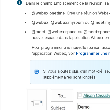
3
Dans le champ Emplacement de la réunion, sais
@webex:onetime
–Crée une réunion Webex
@webex
,
@webex:myroom
ou
@meet:m
@meet
,
@webex:space
ou
@meet:space
nouvel espace dans l’application Webex en 
Pour programmer une nouvelle réunion asso
l’application Webex, voir
Programmer une ré
Si vous ajoutez plus d’un mot-clé, seu
supplémentaires sont ignorés.