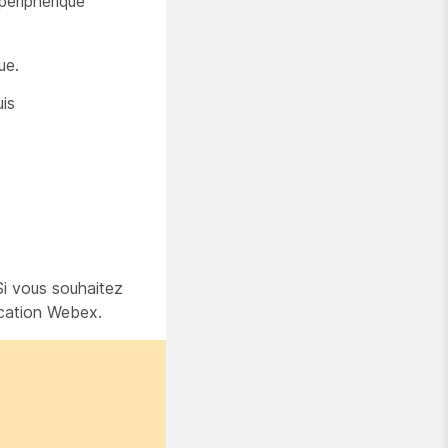
périphérique
ue.
uis
Si vous souhaitez
ication Webex.