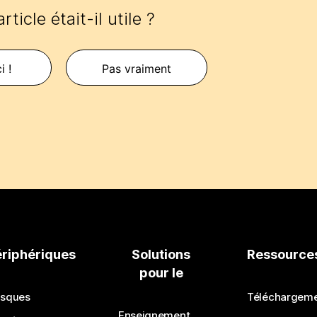
rticle était-il utile ?
i !
Pas vraiment
ériphériques
Solutions
Ressource
pour le
sques
Téléchargem
Enseignement