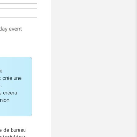
e
x
crée une
.
s créera
union
ue de bureau