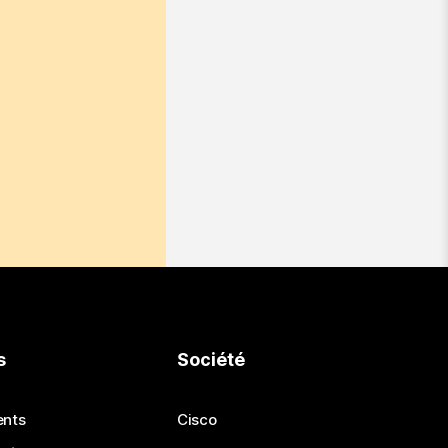
s
Société
ents
Cisco