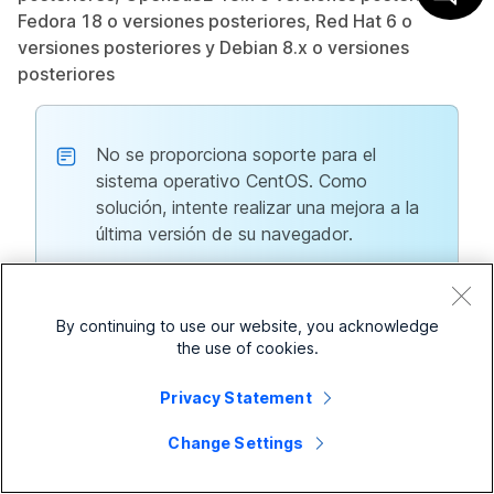
Fedora 18 o versiones posteriores, Red Hat 6 o
versiones posteriores y Debian 8.x o versiones
posteriores
No se proporciona soporte para el
sistema operativo CentOS. Como
solución, intente realizar una mejora a la
última versión de su navegador.
Firefox 48
Chrome 65
By continuing to use our website, you acknowledge
Característica
Chromium
o superior
o posterior
the use of cookies.
Iniciar/Entrar
Sí
Sí
Sí
Privacy Statement
en una reunión
Change Settings
Entrar/unirse a
la sala de
Sí
Sí
Sí