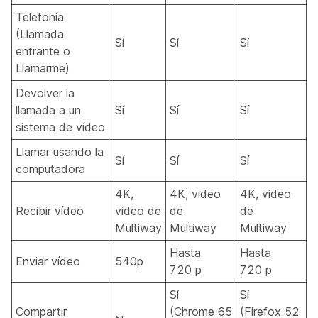
Telefonía
(Llamada
Sí
Sí
Sí
entrante o
Llamarme)
Devolver la
llamada a un
Sí
Sí
Sí
sistema de vídeo
Llamar usando la
Sí
Sí
Sí
computadora
4K,
4K, video
4K, video
Recibir vídeo
video de
de
de
Multiway
Multiway
Multiway
Hasta
Hasta
Enviar vídeo
540p
720 p
720 p
Sí
Sí
Compartir
(Chrome 65
(Firefox 52