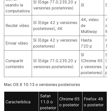
Sí (Edge 77.0.235.20 y
usando la
Sí
Sí
versiones posteriores)
computadora
4K, video
4K
Sí (Edge 42 y versiones
Recibir vídeo
de
de
posteriores), 4K
Multiway
Mu
Sí (Edge 42 y versiones
Hasta
Ha
Enviar vídeo
posteriores)
720 p
72
Sí
Sí
Compartir
Sí (Edge 77.0.235.20 y
(Chrome 65
(Fi
contenido
versiones posteriores)
y versiones
y v
posteriores)
pos
Mac OS X 10.13 o versiones posteriores
Safari
Chrome 65
Firefox 48
Característica
11.0 o
o posterior
o posterior
posterior