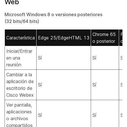
Web
Microsoft Windows 8 o versiones posteriores
(32 bits/64 bits)
Chrome 65
Fi
Característica
Edge 25/EdgeHTML 13
o posterior
o p
Iniciar/Entrar
en una
Sí
Sí
Sí
reunión
Cambiar a la
aplicación de
Sí
Sí
Sí
escritorio de
Cisco Webex
Ver pantalla,
aplicaciones
Sí
Sí
Sí
o archivos
compartidos