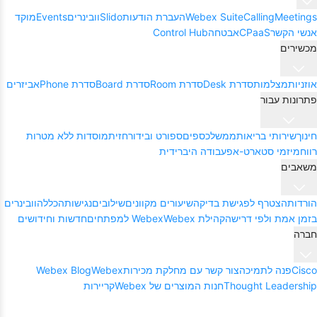
Meetings
Calling
Webex Suite
העברת הודעות
Slido
וובינרים
Events
מוקד
אנשי הקשר
CPaaS
אבטחה
Control Hub
מכשירים
אוזניות
מצלמות
סדרת Desk
סדרת Room
סדרת Board
סדרת Phone
אביזרים
פתרונות עבור
חינוך
שירותי בריאות
ממשל
כספים
ספורט ובידור
חזית
מוסדות ללא מטרות
רווח
מיזמי סטארט-אפ
עבודה היברידית
משאבים
הורדות
הצטרף לפגישת בדיקה
שיעורים מקוונים
שילובים
נגישות
הכללה
וובינרים
בזמן אמת ולפי דרישה
קהילת Webex
Webex למפתחים
חדשות וחידושים
חברה
Cisco
פנה לתמיכה
צור קשר עם מחלקת מכירות
Webex
Webex Blog
Thought Leadership
חנות המוצרים של Webex
קריירות