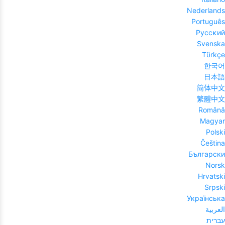
Nederlands
Português
Pyccĸий
Svenska
Tϋrkçe
한국어
日本語
简体中文
繁體中文
Română
Magyar
Polski
Čeština
Български
Norsk
Hrvatski
Srpski
Українська
العربية
עברית