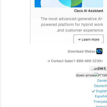
Cisco AI Assistant
The most advanced generative AI-
powered platform for hybrid work
and customer experience.
Learn more →
Download Webex
Contact Sales →
+1-888-469-3239
Ctrl K
חיפוש
...
עברית
Dansk
Deutsch
English
Español
Français
Italiano