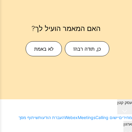
האם המאמר הועיל לך?
כן, תודה רבה!
לא באמת
עסק קטן
מחירים
יישום Webex
Calling
Meetings
העברת הודעות
שיתוף מסך
ארגון