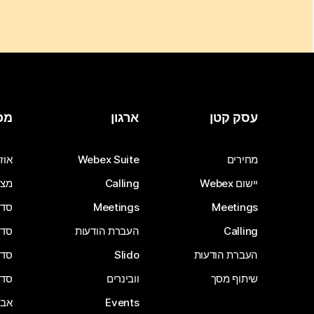
עסק קטן
ארגון
מכ
מחירים
Webex Suite
אוזנ
יישום Webex
Calling
מצל
Meetings
Meetings
סדרת 
Calling
העברת הודעות
סדרת 
העברת הודעות
Slido
סדרת 
שיתוף מסך
וובינרים
סדרת 
Events
אבי