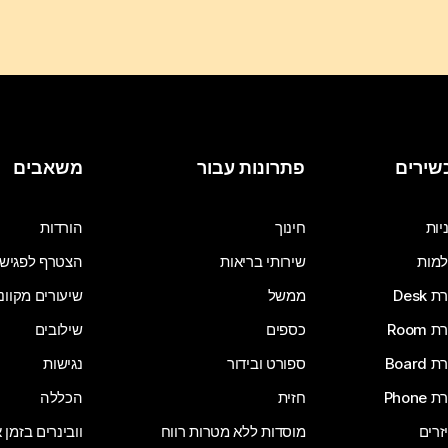
שירים
פתרונות עבור
משאבים
יות
חינוך
הורדות
מות
שירותי בריאות
הצטרף לפגיש
Desk
ממשל
שיעורים מקוונ
Room
כספים
שילובים
Board
ספורט ובידור
נגישות
Phone
חזית
הכללה
זרים
מוסדות ללא מטרות רווח
וובינרים בזמן