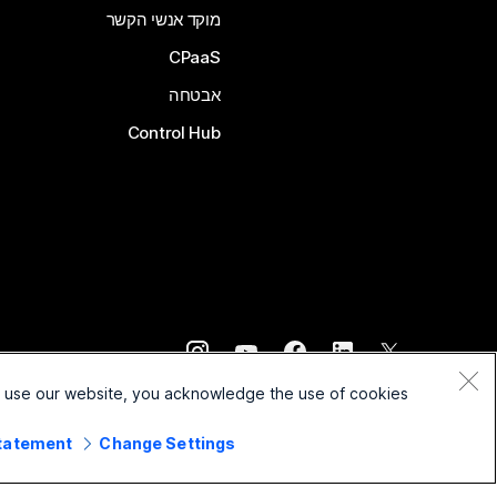
מוקד אנשי הקשר
CPaaS
אבטחה
Control Hub
©
2026
Cisco ו/או החברות המשויכות לה. כל הזכויות שמורות.
o use our website, you acknowledge the use of cookies.
Statement
Change Settings