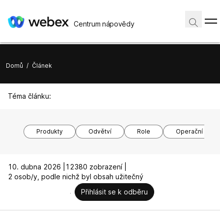
Centrum nápovědy
Domů
/
Článek
Téma článku:
Produkty
Odvětví
Role
Operační syst
10. dubna 2026 |
12380 zobrazení |
2 osob/y, podle nichž byl obsah užitečný
Přihlásit se k odběru