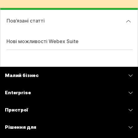
Пов’язані статті
Нові можливості Webex Suite
Малий бізнес
Тарифи
Enterprise
Програма Webex
Webex Suite
Пристрої
Наради
Calling
Гарнітури
Calling
Рішення для
Наради
Камери
Обмін повідомленнями