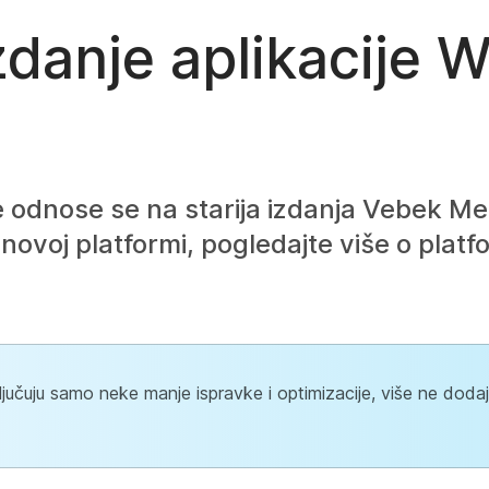
danje aplikacije 
e odnose se na starija izdanja Vebek Me
novoj platformi, pogledajte više o platf
ljučuju samo neke manje ispravke i optimizacije, više ne dod