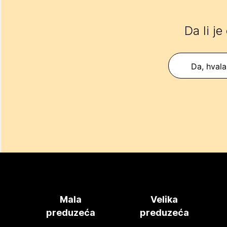
Da li je
Da, hvala
Mala
Velika
preduzeća
preduzeća