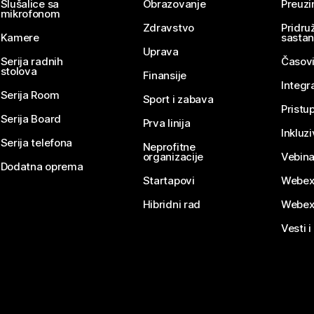
Slušalice sa
Obrazovanje
Preuz
mikrofonom
Zdravstvo
Pridru
Kamere
sasta
Uprava
Serija radnih
Časovi
stolova
Finansije
Integr
Serija Room
Sport i zabava
Pristu
Serija Board
Prva linija
Inkluz
Serija telefona
Neprofitne
organizacije
Vebina
Dodatna oprema
Startapovi
Webex
Hibridni rad
Webex
Vesti i