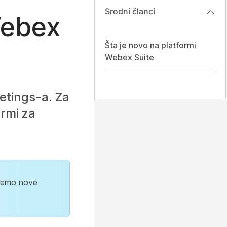
Srodni članci
Webex
Šta je novo na platformi
Webex Suite
etings-a. Za
ormi
za
ajemo nove