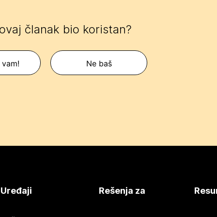
 ovaj članak bio koristan?
 vam!
Ne baš
Uređaji
Rešenja za
Resu