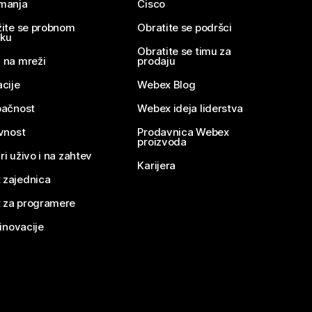
imanja
Cisco
žite se probnom
Obratite se podršci
nku
Obratite se timu za
 na mreži
prodaju
acije
Webex Blog
pačnost
Webex ideja liderstva
ivnost
Prodavnica Webex
proizvoda
ri uživo i na zahtev
Karijera
 zajednica
 za programere
 inovacije