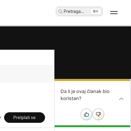
Pretraga
...
⌘K
Da li je ovaj članak bio
koristan?
Pretplati se