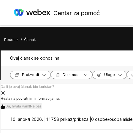
Centar za pomoć
Početak
/
Članak
Ovaj članak se odnosi na:
Proizvodi
Delatnosti
Uloge
Da li je ovaj članak bio koristan?
Hvala na povratnim informacijama.
Da, hvala vam!
Ne baš
10. април 2026. |
11758 prikaz/prikaza |
0 osobe/osoba misle 