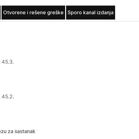
Otvorene i rešene greške
Sporo kanal izdanja
u 45.3.
u 45.2.
ezu za sastanak