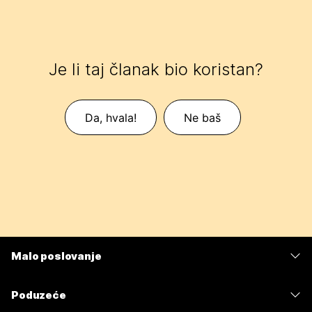
Je li taj članak bio koristan?
Da, hvala!
Ne baš
Malo poslovanje
Cijene
Poduzeće
Aplikacija Webex