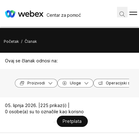
Centar za pomoć
Početak
/
Članak
Ovaj se članak odnosi na:
Proizvodi
Uloge
Operacijski susta
05. lipnja 2026. |
225 prikaz(i) |
0 osobe(a) su to označile kao korisno
Pretplata