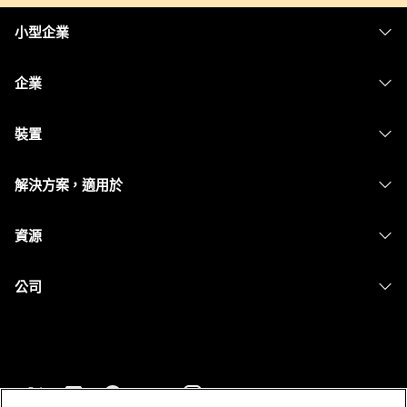
小型企業
定價
企業
Webex 應用程式
Webex Suite
裝置
Meetings
Calling
耳機
Calling
解決方案，適用於
Meetings
攝影機
Messaging
教育
Messaging
資源
Desk 系列
螢幕共用
醫療保健
Slido
下載
Room 系列
公司
政府
Webinars
加入測驗會議
Board 系列
Cisco
財務
Events
線上課程
電話系列
聯絡技術支援
運動與娛樂
Contact Center
整合
配件
聯絡銷售人員
前線
CPaaS