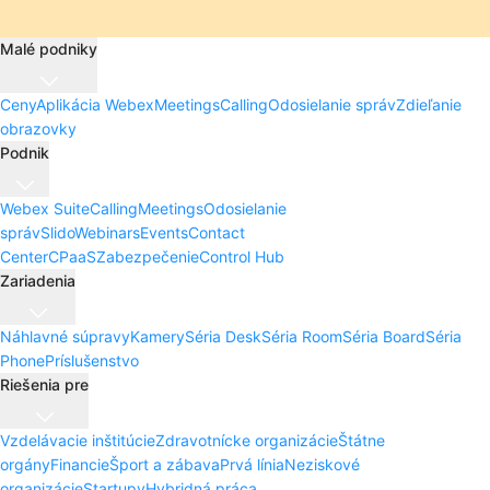
Malé podniky
Ceny
Aplikácia Webex
Meetings
Calling
Odosielanie správ
Zdieľanie
obrazovky
Podnik
Webex Suite
Calling
Meetings
Odosielanie
správ
Slido
Webinars
Events
Contact
Center
CPaaS
Zabezpečenie
Control Hub
Zariadenia
Náhlavné súpravy
Kamery
Séria Desk
Séria Room
Séria Board
Séria
Phone
Príslušenstvo
Riešenia pre
Vzdelávacie inštitúcie
Zdravotnícke organizácie
Štátne
orgány
Financie
Šport a zábava
Prvá línia
Neziskové
organizácie
Startupy
Hybridná práca