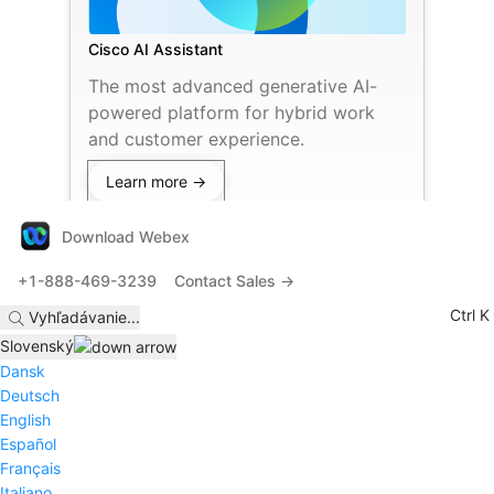
Cisco AI Assistant
The most advanced generative AI-
powered platform for hybrid work
and customer experience.
Learn more →
Download Webex
+1-888-469-3239
Contact Sales →
Ctrl K
Vyhľadávanie
...
Slovenský
Dansk
Deutsch
English
Español
Français
Italiano