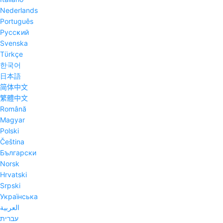
Nederlands
Português
Pyccĸий
Svenska
Tϋrkçe
한국어
日本語
简体中文
繁體中文
Română
Magyar
Polski
Čeština
Български
Norsk
Hrvatski
Srpski
Українська
العربية
עברית