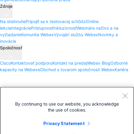
Zdroje
Na stiahnutie
Pripojiť sa k testovacej schôdzi
Online
lekcie
Integrácie
Prístupnosť
Inkluzívnosť
Webináre naživo a na
vyžiadanie
Komunita Webex
Vývojári služby Webex
Novinky a
inovácie
Spoločnosť
Cisco
Kontaktovať podporu
Kontakt na predaj
Webex Blog
Odborné
kapacity na Webexe
Obchod s tovarom spoločnosti Webex
Kariéra
By continuing to use our website, you acknowledge
the use of cookies.
Zmluvné podmienky
Vyhlásenie o ochrane osobných údajov
Súbory
cookie
Ochranné známky
Privacy Statement
©
2026
Spoločnosť Cisco a jej pridružené spoločnosti. Všetky práva
vyhradené.