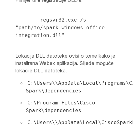
Primjer tihe registracije DLL-a:
        regsvr32.exe /s 
"path/to/spark-windows-office-
integration.dll" 

Lokacija DLL datoteke ovisi o tome kako je
instalirana Webex aplikacija. Slijede moguće
lokacije DLL datoteka.
C:\Users\
\AppData\Local\Programs\Ci
Spark\dependencies
C:\Program Files\Cisco
Spark\dependencies
C:\Users\
\AppData\Local\CiscoSparkL