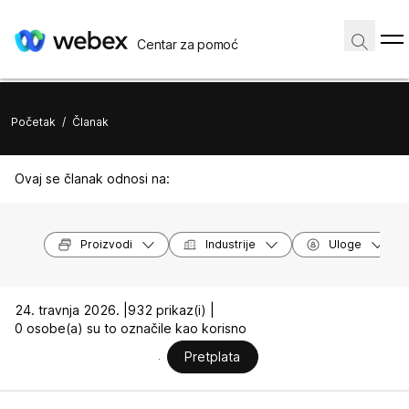
Centar za pomoć
Početak
/
Članak
Ovaj se članak odnosi na:
Proizvodi
Industrije
Uloge
24. travnja 2026. |
932 prikaz(i) |
0 osobe(a) su to označile kao korisno
Pretplata