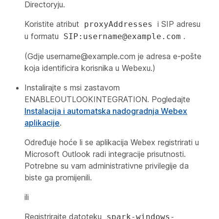
Directoryju.
Koristite atribut
i SIP adresu
proxyAddresses
u formatu
.
SIP:username@example.com
(Gdje
username@example.com
je adresa e-pošte
koja identificira korisnika u Webexu.)
Instalirajte s msi zastavom
ENABLЕОUTLOOKINTEGRATION. Pogledajte
Instalacija i automatska nadogradnja Webex
aplikacije
.
Određuje hoće li se aplikacija Webex registrirati u
Microsoft Outlook radi integracije prisutnosti.
Potrebne su vam administrativne privilegije da
biste ga promijenili.
ili
Registrirajte datoteku
spark-windows-